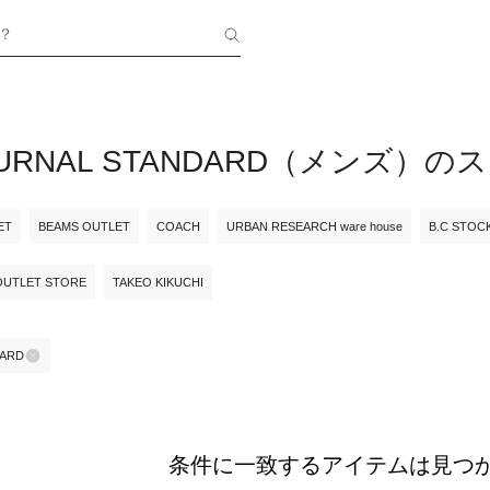
？
 JOURNAL STANDARD（メン
ET
BEAMS OUTLET
COACH
URBAN RESEARCH ware house
B.C STOC
OUTLET STORE
TAKEO KIKUCHI
DARD
条件に一致するアイテムは見つ