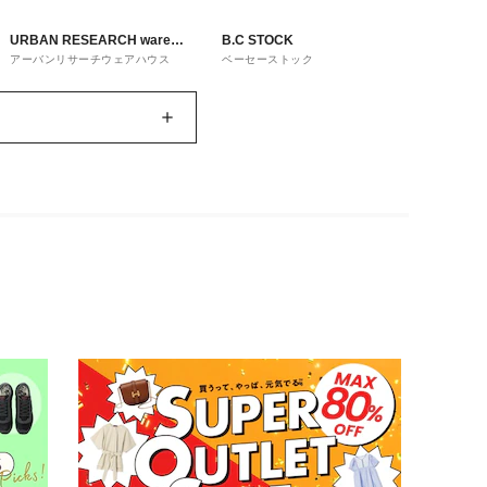
URBAN RESEARCH ware
B.C STOCK
アーバンリサーチウェアハウス
ベーセーストック
house