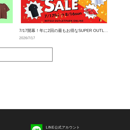
7/17開幕！年に2回の最もお得なSUPER OUTLE
T SALE
2026/7/17
LINE公式アカウント