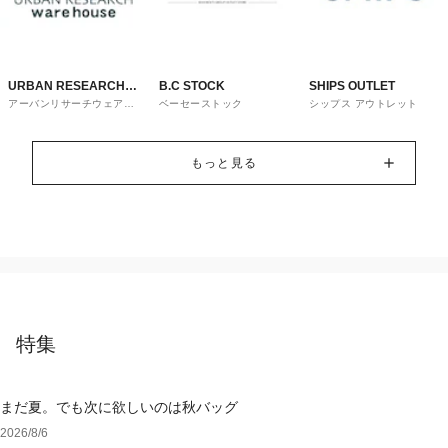
URBAN RESEARCH
B.C STOCK
SHIPS OUTLET
アーバンリサーチウェアハ
ベーセーストック
シップス アウトレット
ware house
ウス
もっと見る
特集
まだ夏。でも次に欲しいのは秋バッグ
2026/8/6