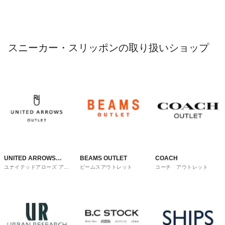
スニーカー・スリッポンの取り扱いショップ
UNITED ARROWS
BEAMS OUTLET
COACH
ユナイテッドアローズ アウ
ビームスアウトレット
コーチ アウトレット
OUTLET
トレット