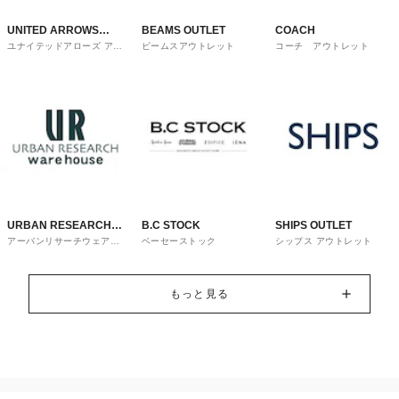
UNITED ARROWS
BEAMS OUTLET
COACH
ユナイテッドアローズ アウ
ビームスアウトレット
コーチ アウトレット
OUTLET
トレット
URBAN RESEARCH
B.C STOCK
SHIPS OUTLET
アーバンリサーチウェアハ
ベーセーストック
シップス アウトレット
ware house
ウス
もっと見る