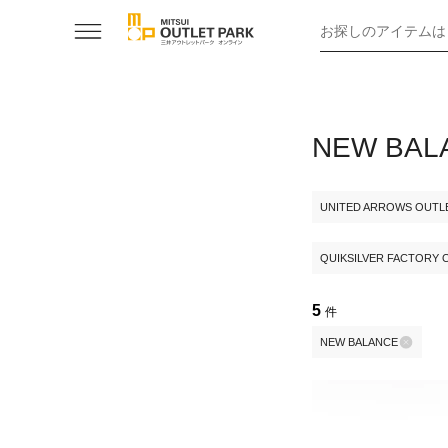
お探しのアイテムは
NEW B
UNITED ARROWS OUTL
QUIKSILVER FACTORY 
5
件
NEW BALANCE