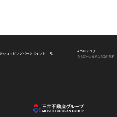
&mallデスク
井ショッピングパークポイント
ららぽーと受取なら送料無料
業施設一覧
三井不動産が展開する商業施設への出店をご検討の方へ
意
個人情報保護方針
個人情報の取り扱いについて
利用者情