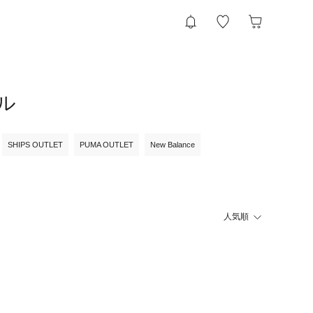
ル
SHIPS OUTLET
PUMA OUTLET
New Balance
人気順