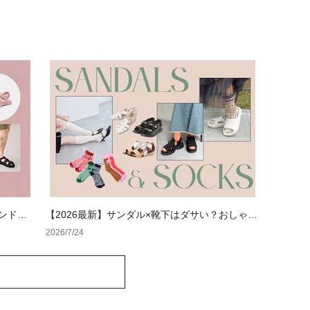
ランドの
【2026最新】サンダル×靴下はダサい？おしゃれ
ダル特集
に見せる正解コーデと選び方【レディース・メン
2026/7/24
ズ】