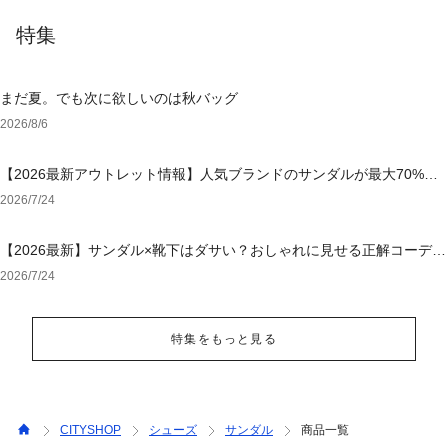
特集
まだ夏。でも次に欲しいのは秋バッグ
2026/8/6
【2026最新アウトレット情報】人気ブランドのサンダルが最大70%OF
F！おすすめサンダル特集
2026/7/24
【2026最新】サンダル×靴下はダサい？おしゃれに見せる正解コーデと
選び方【レディース・メンズ】
2026/7/24
特集をもっと見る
CITYSHOP
シューズ
サンダル
商品一覧