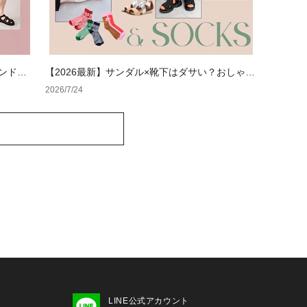
ランドの
【2026最新】サンダル×靴下はダサい？おしゃれ
ダル特集
に見せる正解コーデと選び方【レディース・メン
2026/7/24
ズ】
LINE公式アカウント