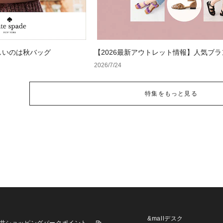
しいのは秋バッグ
【2026最新アウトレット情報】人気ブ
サンダルが最大70%OFF！おすすめサン
2026/7/24
特集をもっと見る
&mallデスク