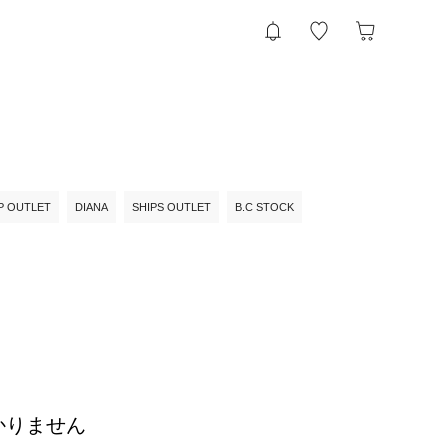
P OUTLET
DIANA
SHIPS OUTLET
B.C STOCK
かりません