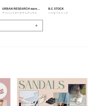
URBAN RESEARCH ware
B.C STOCK
アーバンリサーチウェアハウス
ベーセーストック
house