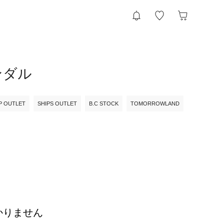
サンダル
P OUTLET
SHIPS OUTLET
B.C STOCK
TOMORROWLAND
かりません