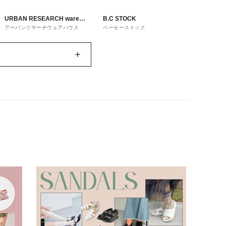
URBAN RESEARCH ware
B.C STOCK
アーバンリサーチウェアハウス
ベーセーストック
house