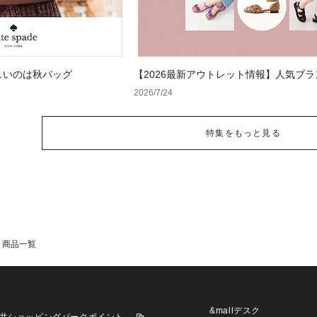
しいのは秋バッグ
【2026最新アウトレット情報】人気ブ
サンダルが最大70%OFF！おすすめサン
2026/7/24
特集をもっと見る
商品一覧
&mallデスク