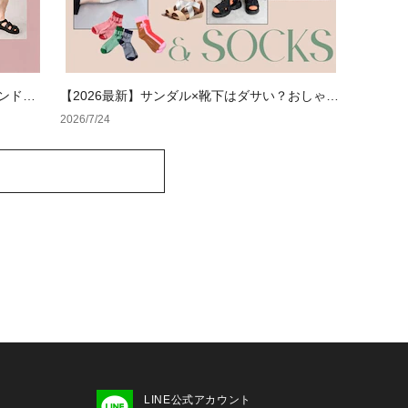
ランドの
【2026最新】サンダル×靴下はダサい？おしゃれ
ダル特集
に見せる正解コーデと選び方【レディース・メン
2026/7/24
ズ】
LINE公式アカウント