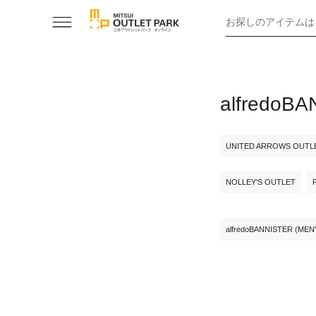
お探しのアイテムは
alfredo
UNITED ARROWS OUTL
NOLLEY'S OUTLET
alfredoBANNISTER (MEN'