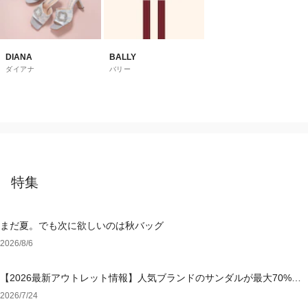
DIANA
BALLY
ダイアナ
バリー
特集
まだ夏。でも次に欲しいのは秋バッグ
2026/8/6
【2026最新アウトレット情報】人気ブランドのサンダルが最大70%OF
F！おすすめサンダル特集
2026/7/24