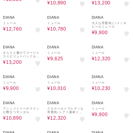
ュール
¥10,890
¥13,200
20%OFF
30%OFF
40%OFF
DIANA
DIANA
DIANA
ミュール
ミュール
大人な雰囲気に♪メッキ
ヒールミュール
¥12,760
¥10,780
¥9,900
25%OFF
50%OFF
30%OFF
DIANA
DIANA
DIANA
さらりと履けてゴージャ
ミュール
ミュール
ス☆ビジューバックルミ
¥9,625
¥12,320
ュール
¥13,200
40%OFF
30%OFF
40%OFF
DIANA
DIANA
DIANA
ミュール
ミュール
ミュール
¥9,900
¥10,010
¥10,230
40%OFF
30%OFF
40%OFF
DIANA
DIANA
DIANA
アシンメトリーのライン
クロスベルトでレディな
ミュール
が際立つサンダル
雰囲気♪シアー素材ミュ
¥9,900
ール
¥10,890
¥12,320
20%OFF
40%OFF
20%OFF
DIANA
DIANA
DIANA