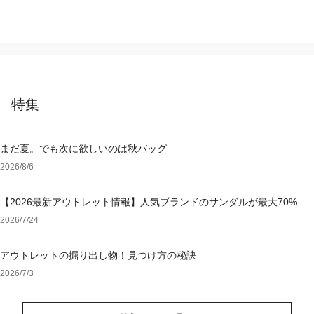
特集
まだ夏。でも次に欲しいのは秋バッグ
2026/8/6
【2026最新アウトレット情報】人気ブランドのサンダルが最大70%OF
F！おすすめサンダル特集
2026/7/24
アウトレットの掘り出し物！見つけ方の秘訣
2026/7/3