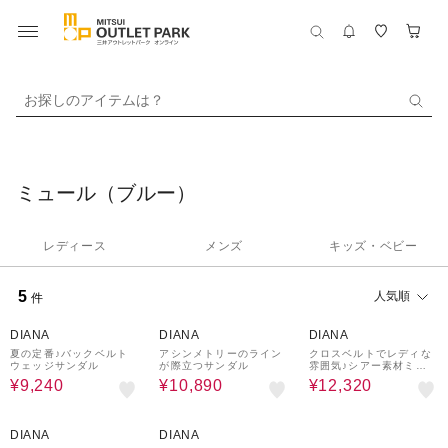
お探しのアイテムは？
ミュール（ブルー）
レディース
メンズ
キッズ・ベビー
5
人気順
件
30%OFF
40%OFF
30%OFF
DIANA
DIANA
DIANA
夏の定番♪バックベルト
アシンメトリーのライン
クロスベルトでレディな
ウェッジサンダル
が際立つサンダル
雰囲気♪シアー素材ミュ
ール
¥9,240
¥10,890
¥12,320
50%OFF
30%OFF
DIANA
DIANA