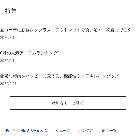
特集
夏コーデに新鮮さをプラス！アウトレットで買い足す、晩夏まで使える
アイテム
2026/8/10
6月の人気アイテムランキング
2026/6/1
憂鬱な梅雨をハッピーに変える、機能性ウェア＆レイングッズ
2026/5/27
特集をもっと見る
THE STORE by C
シューズ
パンプス
商品一覧