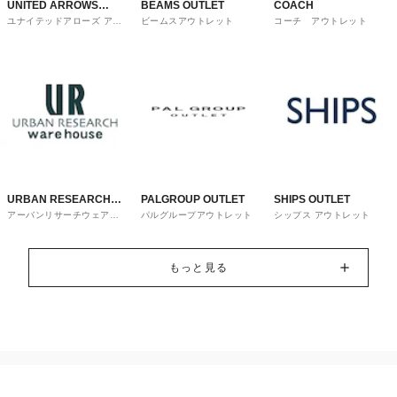
UNITED ARROWS
BEAMS OUTLET
COACH
ユナイテッドアローズ アウ
ビームスアウトレット
コーチ アウトレット
OUTLET
トレット
URBAN RESEARCH
PALGROUP OUTLET
SHIPS OUTLET
アーバンリサーチウェアハ
パルグループアウトレット
シップス アウトレット
ware house
ウス
もっと見る