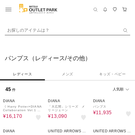
お探しのアイテムは？
パンプス（レディース/その他）
レディース
メンズ
キッズ・ベビー
45
人気順
件
30%OFF
30%OFF
30%OFF
DIANA
DIANA
DIANA
《 Harry Potter×DIANA
「大広間」シリーズ メ
パンプス
Collaboration Vol.1 》
リージェーン
¥11,935
「大広間」シリ
¥16,170
¥13,090
30%OFF
70%OFF
70%OFF
DIANA
UNITED ARROWS O
UNITED ARROWS O