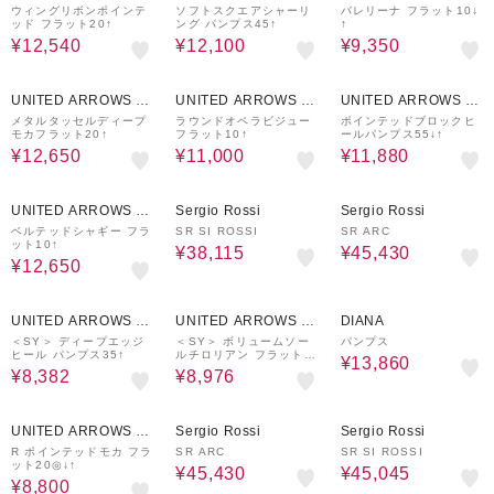
UTLET
UTLET
UTLET
ウィングリボンポインテ
ソフトスクエアシャーリ
バレリーナ フラット10↓
ッド フラット20↑
ング パンプス45↑
↑
¥12,540
¥12,100
¥9,350
50%OFF
50%OFF
40%OFF
UNITED ARROWS O
UNITED ARROWS O
UNITED ARROWS O
UTLET
UTLET
UTLET
メタルタッセルディープ
ラウンドオペラビジュー
ポインテッドブロックヒ
モカフラット20↑
フラット10↑
ールパンプス55↓↑
¥12,650
¥11,000
¥11,880
50%OFF
65%OFF
65%OFF
UNITED ARROWS O
Sergio Rossi
Sergio Rossi
UTLET
ベルテッドシャギー フラ
SR SI ROSSI
SR ARC
ット10↑
¥38,115
¥45,430
¥12,650
40%OFF
40%OFF
30%OFF
UNITED ARROWS O
UNITED ARROWS O
DIANA
UTLET
UTLET
＜SY＞ ディープエッジ
＜SY＞ ボリュームソー
パンプス
ヒール パンプス35↑
ルチロリアン フラット5
¥13,860
5↑
¥8,382
¥8,976
50%OFF
65%OFF
65%OFF
UNITED ARROWS O
Sergio Rossi
Sergio Rossi
UTLET
R ポインテッドモカ フラ
SR ARC
SR SI ROSSI
ット20◎↓↑
¥45,430
¥45,045
¥8,800