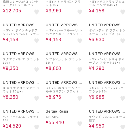
UTLET
UTLET
繊細なレースがロマンテ
＜SY＞トゥリボン フラ
＜SY＞Vストラップミュ
ィック♪チュールフラッ
ット15●↑
ール パンプス45●↑
トパンプス
¥12,705
¥3,960
¥4,158
70%OFF
70%OFF
30%OFF
UNITED ARROWS O
UNITED ARROWS O
UNITED ARROWS O
UTLET
UTLET
UTLET
＜SY＞ ポインテッドア
＜SY＞シースルーベルト
ポインテッド フラットシ
シメバックベルト フラッ
バックベルト フラット1
ューズ / パンプス（1.5c
ト25●↑
5●↑
mヒール）-撥水-
¥4,158
¥4,158
¥6,930
50%OFF
50%OFF
70%OFF
UNITED ARROWS O
UNITED ARROWS O
UNITED ARROWS O
UTLET
UTLET
UTLET
スクエアバレエ フラット
ソフトVカット フラット
＜SY＞3ベルトサイドオ
10↓↑
15↓↑
ープン フラット25●↑
¥9,350
¥8,800
¥4,290
50%OFF
40%OFF
50%OFF
UNITED ARROWS O
UNITED ARROWS O
UNITED ARROWS O
UTLET
UTLET
UTLET
R スクエアローファー フ
＜SY＞ ボリュームソー
＜SY＞ チャームバレエ
ラット15◎■↑
ルチロリアン フラット5
フラット20↑
5↑
¥8,250
¥8,976
¥6,985
40%OFF
70%OFF
50%OFF
UNITED ARROWS O
Sergio Rossi
UNITED ARROWS O
UTLET
UTLET
ヘアリーバレエ フラット
SR ARC
ラウンド バレエシューズ
10↑
撥水
¥55,440
¥14,520
¥4,950