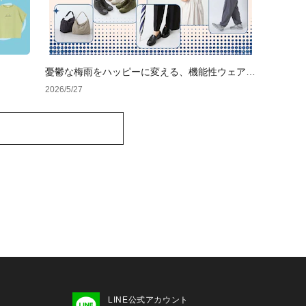
憂鬱な梅雨をハッピーに変える、機能性ウェア＆
レイングッズ
2026/5/27
LINE公式アカウント