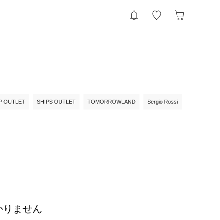
P OUTLET
SHIPS OUTLET
TOMORROWLAND
Sergio Rossi
かりません