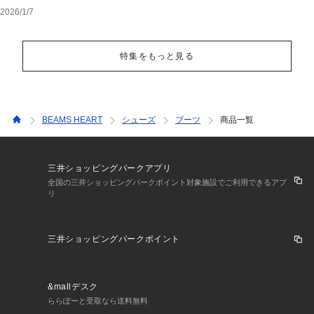
ュアル
2026/1/7
特集をもっと見る
BEAMS HEART
シューズ
ブーツ
商品一覧
三井ショッピングパークアプリ
全国の三井ショッピングパークポイント対象施設でご利用できるアプ
リ
三井ショッピングパークポイント
&mallデスク
ららぽーと受取なら送料無料