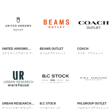
UNITED ARROWS
BEAMS OUTLET
COACH
ユナイテッドアローズ アウ
ビームスアウトレット
コーチ アウトレット
OUTLET
トレット
URBAN RESEARCH
B.C STOCK
PALGROUP OUTLET
アーバンリサーチウェアハ
ベーセーストック
パルグループアウトレット
ware house
ウス