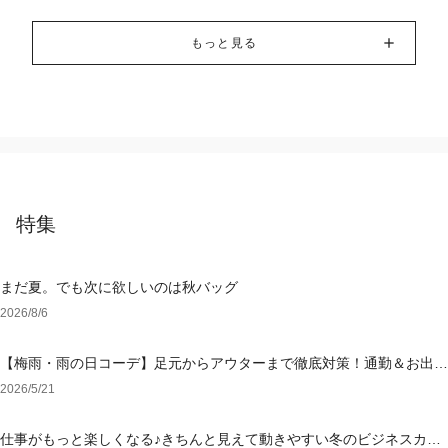
もっと見る
特集
まだ夏。でも次に欲しいのは秋バッグ
2026/8/6
【梅雨・雨の日コーデ】足元からアウターまで徹底対策！通勤＆お出か
けを乗り切る「大人の撥水・ウォッシャブル」特集
2026/5/21
仕事がもっと楽しくなる♪きちんと見えて動きやすい冬のビジネスカジ