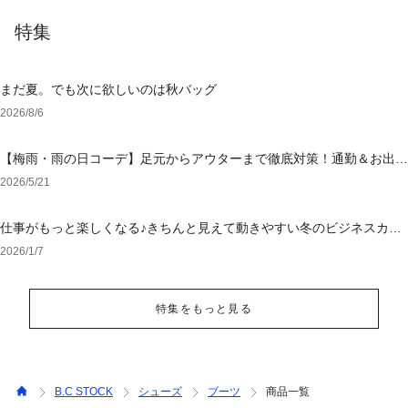
特集
まだ夏。でも次に欲しいのは秋バッグ
2026/8/6
【梅雨・雨の日コーデ】足元からアウターまで徹底対策！通勤＆お出か
けを乗り切る「大人の撥水・ウォッシャブル」特集
2026/5/21
仕事がもっと楽しくなる♪きちんと見えて動きやすい冬のビジネスカジ
ュアル
2026/1/7
特集をもっと見る
B.C STOCK
シューズ
ブーツ
商品一覧