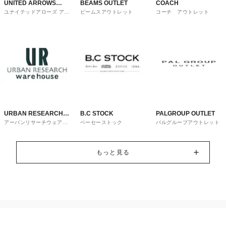
UNITED ARROWS
BEAMS OUTLET
COACH
ユナイテッドアローズ アウ
ビームスアウトレット
コーチ アウトレット
OUTLET
トレット
URBAN RESEARCH
B.C STOCK
PALGROUP OUTLET
アーバンリサーチウェアハ
ベーセーストック
パルグループアウトレット
ware house
ウス
もっと見る