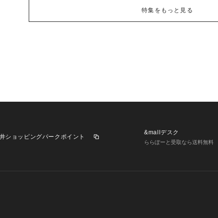
特集をもっと見る
&mallデスク
井ショッピングパークポイント
ららぽーと受取なら送料無料