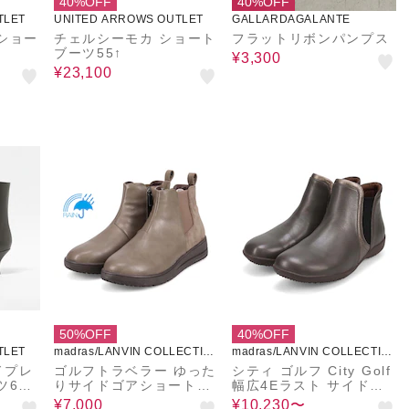
40%OFF
40%OFF
TLET
UNITED ARROWS OUTLET
GALLARDAGALANTE
ショー
チェルシーモカ ショート
フラットリボンパンプス
ブーツ55↑
¥3,300
¥23,100
50%OFF
40%OFF
TLET
madras/LANVIN COLLECTIO
madras/LANVIN COLLECTIO
N
N
ドプレ
ゴルフトラベラー ゆった
シティ ゴルフ City Golf
60↓
りサイドゴアショートブ
幅広4Eラスト サイドゴ
ーツ GFL2105V
アブーツ GFL20149
¥7,000
¥10,230〜