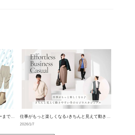
ーまで徹
仕事がもっと楽しくなる♪きちんと見えて動きや
人の撥
すい冬のビジネスカジュアル
2026/1/7