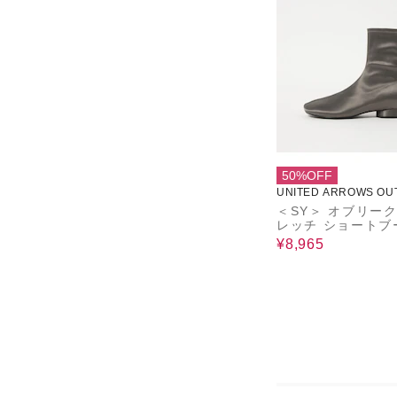
50%OFF
UNITED ARROWS OU
＜SY＞ オブリー
レッチ ショートブ
0↑
¥8,965