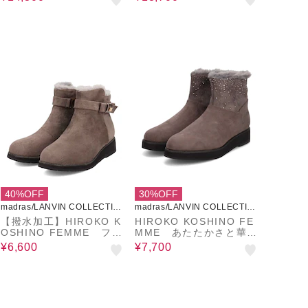
ジュアルブーツ MWL22
34
40%OFF
30%OFF
madras/LANVIN COLLECTIO
madras/LANVIN COLLECTIO
N
N
【撥水加工】HIROKO K
HIROKO KOSHINO FE
OSHINO FEMME ファ
MME あたたかさと華や
ー付き スエード調ショー
かさを両立 ファー付きス
¥6,600
¥7,700
トブーツ HRL4002
エードショートブーツ
HRL5006