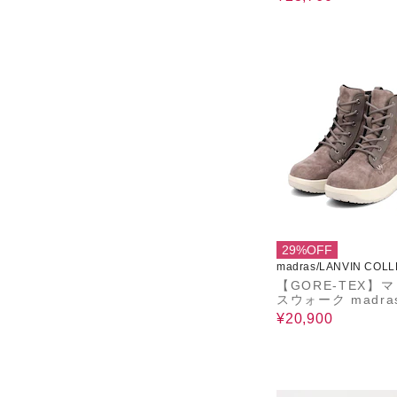
29%OFF
madras/LANVIN COLL
N
【GORE-TEX】
スウォーク madras
k 厚底レースアップブー
¥20,900
ツ MWL2235