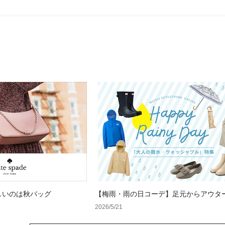
しいのは秋バッグ
【梅雨・雨の日コーデ】足元からアウタ
底対策！通勤＆お出かけを乗り切る「大
2026/5/21
水・ウォッシャブル」特集