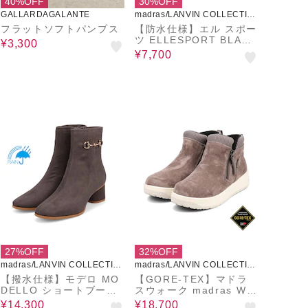
40%OFF
30%OFF
GALLARDAGALANTE
madras/LANVIN COLLECTIO
N
フラットソフトパンプス
【防水仕様】エル スポー
ツ ELLESPORT BLACK
¥3,300
LABELシリーズ ファー
¥7,700
付きブーツ ESP12589
27%OFF
32%OFF
madras/LANVIN COLLECTIO
madras/LANVIN COLLECTIO
N
N
【撥水仕様】モデロ MO
【GORE-TEX】マドラ
DELLO ショートブーツ
スウォーク madras Wal
DML3103
k 外ジッパーリブ付きカ
¥14,300
¥18,700