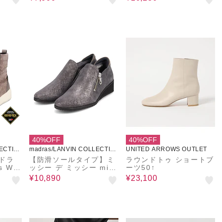
40%OFF
40%OFF
ECTIO
madras/LANVIN COLLECTIO
UNITED ARROWS OUTLET
N
マドラ
【防滑ソールタイプ】ミ
ラウンドトゥ ショートブ
 Wal
ッシー デ ミッシー miss
ーツ50↑
y des missy シンプルで
¥10,890
¥23,100
すっきりとしたフォルム
ウェッジヒールカジュア
ルシューズ MMD9680H