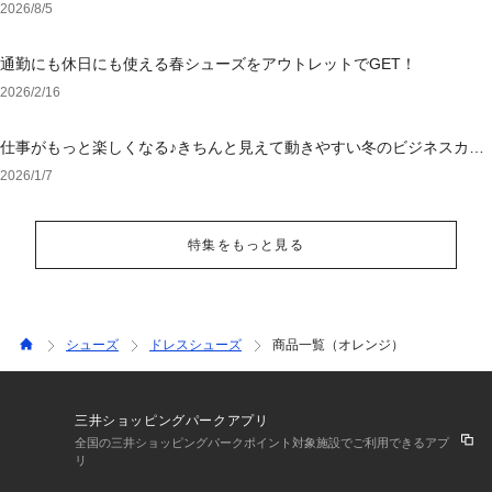
ェア
2026/8/5
通勤にも休日にも使える春シューズをアウトレットでGET！
2026/2/16
仕事がもっと楽しくなる♪きちんと見えて動きやすい冬のビジネスカジ
ュアル
2026/1/7
特集をもっと見る
シューズ
ドレスシューズ
商品一覧（オレンジ）
三井ショッピングパークアプリ
全国の三井ショッピングパークポイント対象施設でご利用できるアプ
リ