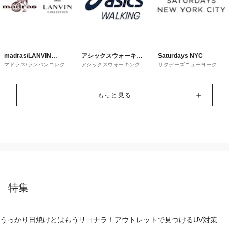
madras/LANVIN
アシックスウォーキン
Saturdays NYC
マドラス/ランバンコレクシ
アシックスウォーキング
サタデーズニューヨークシ
COLLECTION
グ
ョン
ティ
もっと見る
特集
うっかり日焼けとはもうサヨナラ！アウトレットで見つけるUV対策ウ