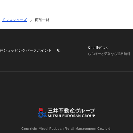
ドレスシューズ
商品一覧
&mallデスク
井ショッピングパークポイント
ららぽーと受取なら送料無料
業施設一覧
三井不動産が展開する商業施設への出店をご検討の方へ
意
個人情報保護方針
個人情報の取り扱いについて
利用者情
Copyright Mitsui Fudosan Retail Management Co., Ltd.