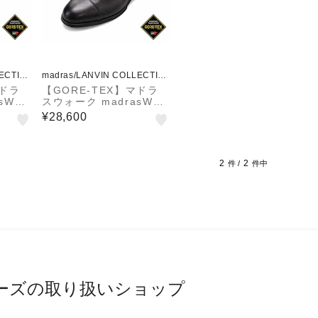
ECTIO
madras/LANVIN COLLECTIO
N
マドラ
【GORE-TEX】マドラ
Walk
スウォーク madrasWalk
羽根プ
全天候快適 内羽根ス
¥28,600
シュー
トレートチップドレスシ
ューズ MW9900
2
2
件 /
件中
ーズの取り扱いショップ