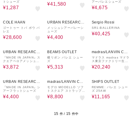
トシューズ
アーバレエシューズ
¥41,580
¥1,287
¥4,675
18%OFF
60%OFF
65%OFF
COLE HAAN
URBAN RESEARCH
Sergio Rossi
ware house
ゴートゥー トバ ボウ バ
メッシュシアーバレーシ
SR1-BALLERINA
レエ
ューズ
¥40,425
¥28,600
¥4,400
60%OFF
30%OFF
20%OFF
URBAN RESEARCH
BEAMS OUTLET
madras/LANVIN COL
ware house
LECTION
『MADE IN JAPAN』ス
横リボン バレエ シュー
マドラス madras マドラ
クエアベロアメッシュフ
ズ
ス東京ファクトリー生
ラット
産、超ソフトタッチの国
¥3,872
¥5,313
¥20,240
産シープレザーとテキス
タイルを使用したスクエ
アモカシンシューズ M
50%OFF
42%OFF
30%OFF
AL0042
URBAN RESEARCH
madras/LANVIN COL
SHIPS OUTLET
ware house
LECTION
『MADE IN JAPAN』シ
モデロ MODELLO ソフ
REMME: バレエ シュー
アーフラットシューズ
トスクエア ストラップシ
ズ 25AW
ューズ DML7136
¥4,400
¥8,800
¥11,165
15
15
件 /
件中