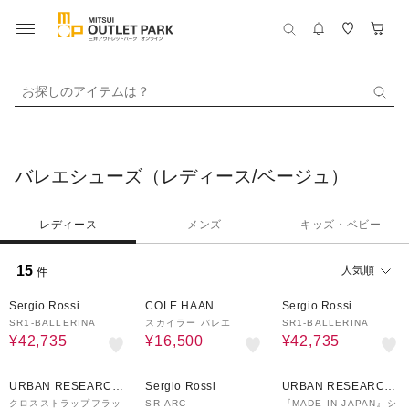
お探しのアイテムは？
バレエシューズ（レディース/ベージュ）
レディース
メンズ
キッズ・ベビー
15
人気順
件
65%OFF
51%OFF
65%OFF
Sergio Rossi
COLE HAAN
Sergio Rossi
SR1-BALLERINA
スカイラー バレエ
SR1-BALLERINA
¥42,735
¥16,500
¥42,735
70%OFF
65%OFF
50%OFF
URBAN RESEARCH
Sergio Rossi
URBAN RESEARCH
ware house
ware house
クロスストラップフラッ
SR ARC
『MADE IN JAPAN』シ