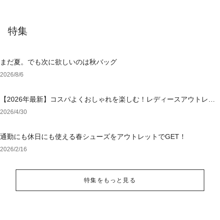
特集
まだ夏。でも次に欲しいのは秋バッグ
2026/8/6
【2026年最新】コスパよくおしゃれを楽しむ！レディースアウトレッ
トおすすめブランド特集
2026/4/30
通勤にも休日にも使える春シューズをアウトレットでGET！
2026/2/16
特集をもっと見る