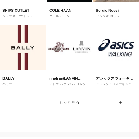
SHIPS OUTLET
COLE HAAN
Sergio Rossi
シップス アウトレット
コール ハ－ン
セルジオ ロッシ
BALLY
madras/LANVIN
アシックスウォーキン
バリー
マドラス/ランバンコレクシ
アシックスウォーキング
COLLECTION
グ
ョン
もっと見る