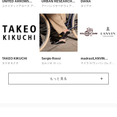
UNITED ARROWS
URBAN RESEARCH
DIANA
ユナイテッドアローズ アウ
アーバンリサーチウェアハ
ダイアナ
OUTLET
ware house
トレット
ウス
TAKEO KIKUCHI
Sergio Rossi
madras/LANVIN
タケオキクチ
セルジオ ロッシ
マドラス/ランバンコレクシ
COLLECTION
ョン
もっと見る