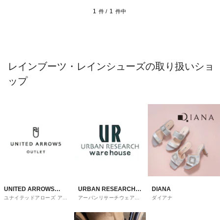
1
1
件 /
件中
レインブーツ・レインシューズの取り扱いショ
ップ
UNITED ARROWS
URBAN RESEARCH
DIANA
ユナイテッドアローズ アウ
アーバンリサーチウェアハ
ダイアナ
OUTLET
ware house
トレット
ウス