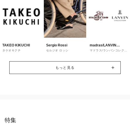
TAKEO KIKUCHI
Sergio Rossi
madras/LANVIN
タケオキクチ
セルジオ ロッシ
マドラス/ランバンコレクシ
COLLECTION
ョン
もっと見る
特集