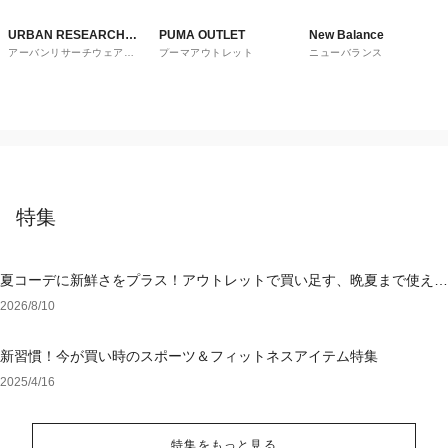
URBAN RESEARCH
PUMA OUTLET
New Balance
アーバンリサーチウェアハ
プーマアウトレット
ニューバランス
ware house
ウス
特集
夏コーデに新鮮さをプラス！アウトレットで買い足す、晩夏まで使える
アイテム
2026/8/10
新習慣！今が買い時のスポーツ＆フィットネスアイテム特集
2025/4/16
特集をもっと見る