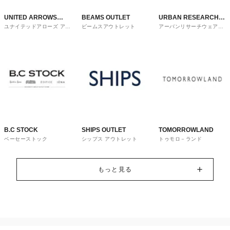
UNITED ARROWS
BEAMS OUTLET
URBAN RESEARCH
ユナイテッドアローズ アウ
ビームスアウトレット
アーバンリサーチウェアハ
OUTLET
ware house
トレット
ウス
B.C STOCK
SHIPS OUTLET
TOMORROWLAND
ベーセーストック
シップス アウトレット
トゥモロ－ランド
もっと見る