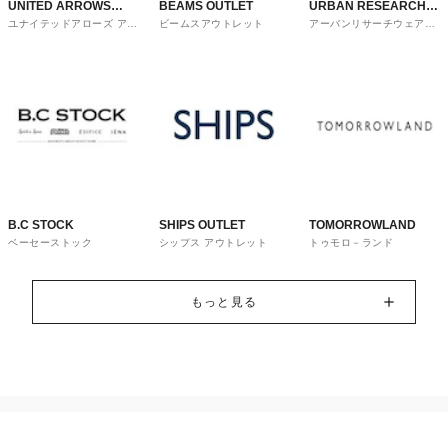
UNITED ARROWS
BEAMS OUTLET
URBAN RESEARCH
ユナイテッドアローズ アウ
ビームスアウトレット
アーバンリサーチウェアハ
OUTLET
ware house
トレット
ウス
B.C STOCK
SHIPS OUTLET
TOMORROWLAND
ベーセーストック
シップス アウトレット
トゥモロ－ランド
もっと見る