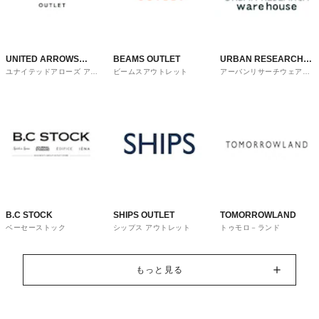
UNITED ARROWS
BEAMS OUTLET
URBAN RESEARCH
ユナイテッドアローズ アウ
ビームスアウトレット
アーバンリサーチウェアハ
OUTLET
ware house
トレット
ウス
B.C STOCK
SHIPS OUTLET
TOMORROWLAND
ベーセーストック
シップス アウトレット
トゥモロ－ランド
もっと見る