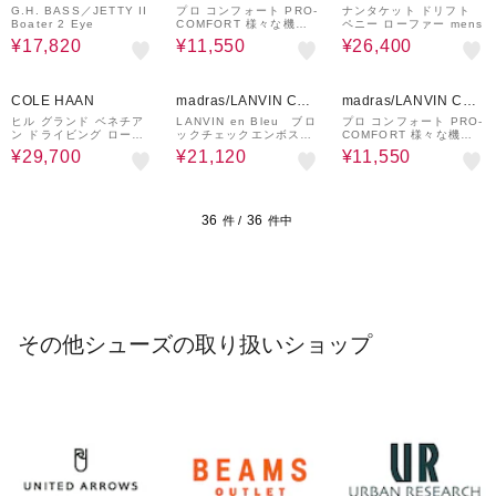
LECTION
G.H. BASS／JETTY II
プロ コンフォート PRO-
ナンタケット ドリフト
Boater 2 Eye
COMFORT 様々な機能
ペニー ローファー mens
を搭載して快適に歩ける
¥17,820
¥11,550
¥26,400
カジュアルウォーキン
グ PC5502
27%OFF
20%OFF
30%OFF
COLE HAAN
madras/LANVIN COL
madras/LANVIN COL
LECTION
LECTION
ヒル グランド ベネチア
LANVIN en Bleu ブロ
プロ コンフォート PRO-
ン ドライビング ローフ
ックチェックエンボスレ
COMFORT 様々な機能
ァー
ザー ドライビングシュー
を搭載して快適に歩ける
¥29,700
¥21,120
¥11,550
ズ 86481
カジュアルウォーキン
グ PC5502
36
36
件 /
件中
その他シューズの取り扱いショップ