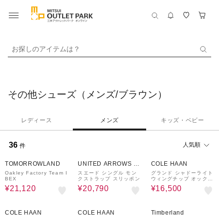
お探しのアイテムは？
その他シューズ（メンズ/ブラウン）
レディース
メンズ
キッズ・ベビー
36
人気順
件
40%OFF
30%OFF
58%OFF
TOMORROWLAND
UNITED ARROWS O
COLE HAAN
UTLET
Oakley Factory Team I
スエード シングル モン
グランド シャドーライト
BEX
クストラップ スリッポン
ウィングチップ オックス
フォード
¥21,120
¥20,790
¥16,500
55%OFF
61%OFF
30%OFF
COLE HAAN
COLE HAAN
Timberland