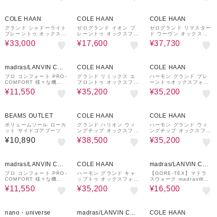
16%OFF
58%OFF
30%OFF
COLE HAAN
COLE HAAN
COLE HAAN
グランド シャドーライト
ゼログランド イオン プ
ゼログランド リマスター
プレーントゥ オックスフ
レーントゥ オックスフォ
ド ウーヴン オックスフ
ォード
ード
ォード
¥33,000
¥17,600
¥37,730
30%OFF
20%OFF
17%OFF
madras/LANVIN COL
COLE HAAN
COLE HAAN
LECTION
プロ コンフォート PRO-
グランド リミックス エ
ハーモン グランド プレ
COMFORT 様々な機能
プロントゥ オックスフォ
ーントゥオックスフォー
を搭載して快適に歩ける
ード
ド
¥11,550
¥35,200
¥35,200
カジュアルウォーキン
グ PC5501
27%OFF
17%OFF
BEAMS OUTLET
COLE HAAN
COLE HAAN
ボリュームソール ローカ
グランド ハリオン ウィ
ハーモン グランド ウィ
ット サイドゴアブーツ
ングチップ オックスフォ
ングチップ オックスフォ
ード
ード
¥10,890
¥38,500
¥35,200
30%OFF
17%OFF
40%OFF
madras/LANVIN COL
COLE HAAN
madras/LANVIN COL
LECTION
LECTION
プロ コンフォート PRO-
ハーモン グランド キャ
【GORE-TEX】マドラ
COMFORT 様々な機能
ップトゥ オックスフォー
スウォーク madrasWalk
を搭載して快適に歩ける
ド
全天候快適 レースア
¥11,550
¥35,200
¥16,500
カジュアルウォーキン
ップタウンカジュアルシ
グ PC5501
ューズ MW9601
40%OFF
30%OFF
20%OFF
nano・universe
madras/LANVIN COL
COLE HAAN