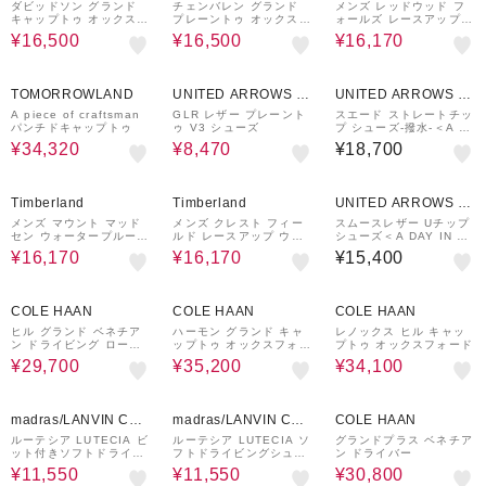
ダビッドソン グランド
チェンバレン グランド
メンズ レッドウッド フ
キャップトゥ オックスフ
プレーントゥ オックスフ
ォールズ レースアップ
ォード
ォード
ウォータープルーフ シュ
¥16,500
¥16,500
¥16,170
ーズ - ダークブラウン
40%OFF
30%OFF
TOMORROWLAND
UNITED ARROWS O
UNITED ARROWS O
UTLET
UTLET
A piece of craftsman
GLR レザー プレーント
スエード ストレートチッ
パンチドキャップトゥ
ゥ V3 シューズ
プ シューズ-撥水-＜A D
AY IN THE LIFE＞
¥34,320
¥8,470
¥18,700
30%OFF
30%OFF
Timberland
Timberland
UNITED ARROWS O
UTLET
メンズ マウント マッド
メンズ クレスト フィー
スムースレザー Uチップ
セン ウォータープルーフ
ルド レースアップ ウォ
シューズ＜A DAY IN TH
ミッド ハイキング ブー
ータープルーフ シューズ
E LIFE＞
¥16,170
¥16,170
¥15,400
ツ
- ブラウン
27%OFF
17%OFF
22%OFF
COLE HAAN
COLE HAAN
COLE HAAN
ヒル グランド ベネチア
ハーモン グランド キャ
レノックス ヒル キャッ
ン ドライビング ローフ
ップトゥ オックスフォー
プトゥ オックスフォード
ァー
ド
¥29,700
¥35,200
¥34,100
30%OFF
30%OFF
26%OFF
madras/LANVIN COL
madras/LANVIN COL
COLE HAAN
LECTION
LECTION
ルーテシア LUTECIA ビ
ルーテシア LUTECIA ソ
グランドプラス ベネチア
ット付きソフトドライビ
フトドライビングシュー
ン ドライバー
ングシューズ LU8102
ズ LU8101
¥11,550
¥11,550
¥30,800