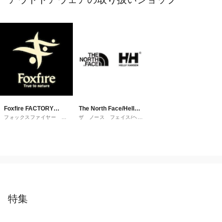
Foxfire FACTORY
The North Face/Helly
フォックスファイヤー ﾌｧ
ザ ノース フェイス/ヘリ
OUTLET
Hansen
ｸﾄﾘｰｱｳﾄﾚｯﾄ
ーハンセン
特集