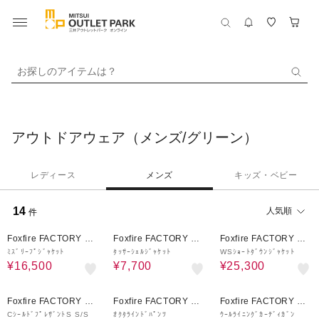
お探しのアイテムは？
アウトドアウェア（メンズ/グリーン）
レディース
メンズ
キッズ・ベビー
14
人気順
件
50%OFF
30%OFF
42%OFF
Foxfire FACTORY OU
Foxfire FACTORY OU
Foxfire FACTORY OU
TLET
TLET
TLET
ﾐｽﾞﾘｰﾌﾟｼﾞｬｹｯﾄ
ﾀｯｻｰｼｪﾙｼﾞｬｹｯﾄ
WSｼｮｰﾄﾀﾞｳﾝｼﾞｬｹｯﾄ
¥16,500
¥7,700
¥25,300
60%OFF
30%OFF
18%OFF
Foxfire FACTORY OU
Foxfire FACTORY OU
Foxfire FACTORY OU
TLET
TLET
TLET
CｼｰﾙﾄﾞﾌﾟﾚｻﾞﾝﾄS S/S
ｵｸﾀﾗｲﾝﾄﾞﾊﾟﾝﾂ
ｳｰﾙﾗｲﾆﾝｸﾞｶｰﾃﾞｨｶﾞﾝ