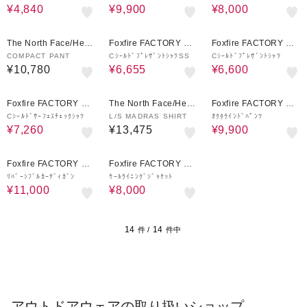
¥4,840
¥9,900
¥8,000
45%OFF
50%OFF
The North Face/Helly
Foxfire FACTORY OU
Foxfire FACTORY OU
Hansen
TLET
TLET
COMPACT PANT
CｼｰﾙﾄﾞﾌﾟﾚｻﾞﾝﾄｼｬﾂSS
Cｼｰﾙﾄﾞﾌﾟﾚｻﾞﾝﾄｼｬﾂ
¥10,780
¥6,655
¥6,600
45%OFF
30%OFF
Foxfire FACTORY OU
The North Face/Helly
Foxfire FACTORY OU
TLET
Hansen
TLET
Cｼｰﾙﾄﾞｻｰﾌｪｽﾁｪｯｸｼｬﾂ
L/S MADRAS SHIRT
ｵｸﾀﾗｲﾝﾄﾞﾊﾟﾝﾂ
¥7,260
¥13,475
¥9,900
56%OFF
18%OFF
Foxfire FACTORY OU
Foxfire FACTORY OU
TLET
TLET
ﾘﾊﾞｰｼﾌﾞﾙｶｰﾃﾞｨｶﾞﾝ
ｳｰﾙﾗｲﾆﾝｸﾞｼﾞｬｹｯﾄ
¥11,000
¥8,000
14
14
件 /
件中
アウトドアウェアの取り扱いショップ