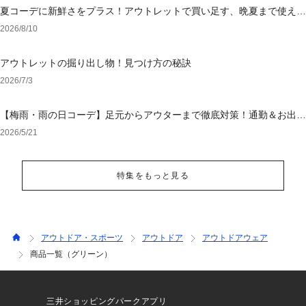
夏コーデに新鮮さをプラス！アウトレットで買い足す、晩夏まで使える
アイテム
2026/8/10
アウトレットの掘り出し物！見つけ方の秘訣
2026/7/3
【梅雨・雨の日コーデ】足元からアウターまで徹底対策！通勤＆お出か
けを乗り切る「大人の撥水・ウォッシャブル」特集
2026/5/21
特集をもっと見る
アウトドア・スポーツ
アウトドア
アウトドアウェア
商品一覧（グリーン）
三井ショッピングパークアプリ