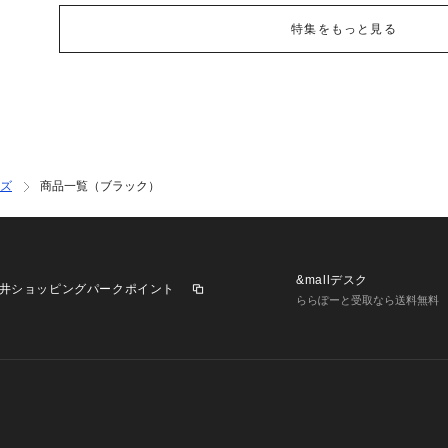
特集をもっと見る
ズ
商品一覧（ブラック）
&mallデスク
井ショッピングパークポイント
ららぽーと受取なら送料無料