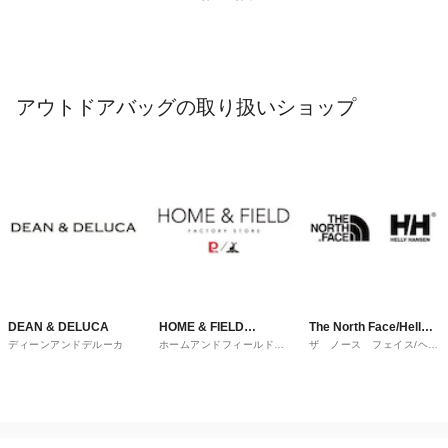
アウトドアバッグの取り扱いショップ
DEAN & DELUCA
HOME & FIELD
The North Face/Helly
ディーンアンドデルーカ
ホームアンドフィールドフ
ザ ノース フェイス/ヘリ
FACTORY STORE
Hansen
ァクトリーストア
ーハンセン