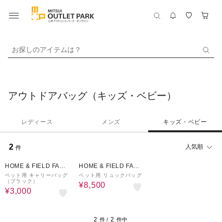
お探しのアイテムは？
アウトドアバッグ（キッズ・ベビー）
レディース
メンズ
キッズ・ベビー
2
人気順
件
8%OFF
3%OFF
HOME & FIELD FACT
HOME & FIELD FACT
ORY STORE
ORY STORE
ペット用 キャリーバッグ
ペット用 リュックバッグ
（ブラック）
¥8,500
¥3,000
2
2
件 /
件中