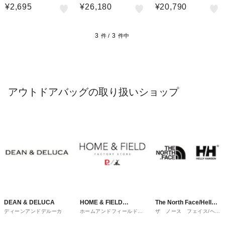
¥2,695
¥26,180
¥20,790
3
3
件 /
件中
アウトドアバッグの取り扱いショップ
DEAN & DELUCA
HOME & FIELD
The North Face/Helly
ディーンアンドデルーカ
ホームアンドフィールドフ
ザ ノース フェイス/ヘリ
FACTORY STORE
Hansen
ァクトリーストア
ーハンセン