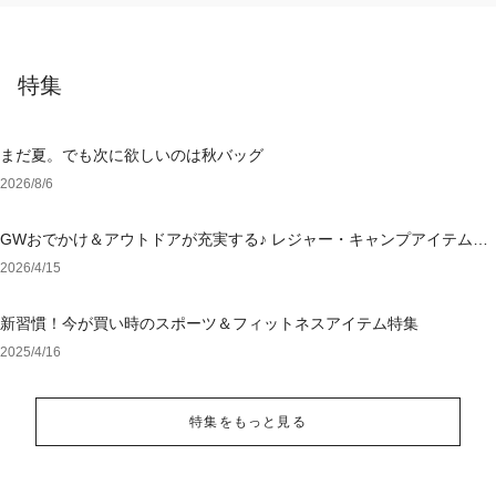
特集
まだ夏。でも次に欲しいのは秋バッグ
2026/8/6
GWおでかけ＆アウトドアが充実する♪ レジャー・キャンプアイテム特
集
2026/4/15
新習慣！今が買い時のスポーツ＆フィットネスアイテム特集
2025/4/16
特集をもっと見る