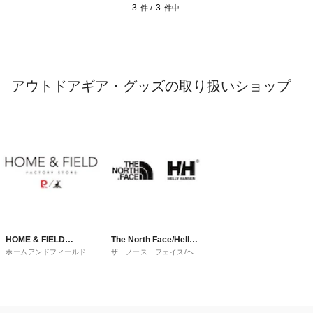
3
3
件 /
件中
アウトドアギア・グッズの取り扱いショップ
HOME & FIELD
The North Face/Helly
ホームアンドフィールドフ
ザ ノース フェイス/ヘリ
FACTORY STORE
Hansen
ァクトリーストア
ーハンセン