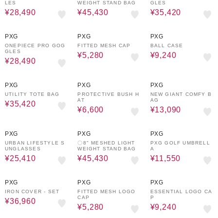
LES
WEIGHT STAND BAG
GLES
¥28,490
¥45,430
¥35,420
30%OFF
60%OFF
30%OFF
PXG
PXG
PXG
ONEPIECE PRO GOG
FITTED MESH CAP
BALL CASE
GLES
¥5,280
¥9,240
¥28,490
35%OFF
60%OFF
30%OFF
PXG
PXG
PXG
UTILITY TOTE BAG
PROTECTIVE BUSH H
NEW GIANT COMFY B
AT
AG
¥35,420
¥6,600
¥13,090
30%OFF
30%OFF
30%OFF
PXG
PXG
PXG
URBAN LIFESTYLE S
〇8" MESHED LIGHT
PXG GOLF UMBRELL
UNGLASSES
WEIGHT STAND BAG
A
¥25,410
¥45,430
¥11,550
30%OFF
60%OFF
35%OFF
PXG
PXG
PXG
IRON COVER - SET
FITTED MESH LOGO
ESSENTIAL LOGO CA
CAP
P
¥36,960
¥5,280
¥9,240