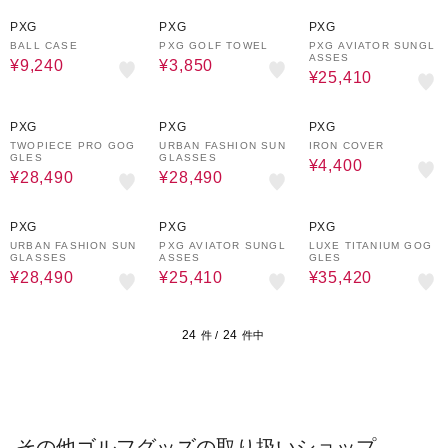
30%OFF
30%OFF
30%OFF
PXG
PXG
PXG
BALL CASE
PXG GOLF TOWEL
PXG AVIATOR SUNGL
ASSES
¥9,240
¥3,850
¥25,410
30%OFF
30%OFF
55%OFF
PXG
PXG
PXG
TWOPIECE PRO GOG
URBAN FASHION SUN
IRON COVER
GLES
GLASSES
¥4,400
¥28,490
¥28,490
30%OFF
30%OFF
30%OFF
PXG
PXG
PXG
URBAN FASHION SUN
PXG AVIATOR SUNGL
LUXE TITANIUM GOG
GLASSES
ASSES
GLES
¥28,490
¥25,410
¥35,420
24
24
件 /
件中
その他ゴルフグッズの取り扱いショップ