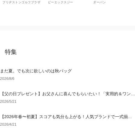
ブリヂストンゴルフプラザ
ピーエックスジー
ダーバン
ラザ
特集
まだ夏。でも次に欲しいのは秋バッグ
2026/8/6
【父の日プレゼント】お父さんに喜んでもらいたい！「実用的＆ワンラ
ンク上のアイテム」特集
2026/5/21
【2026年春〜初夏】スコアも気分も上がる！人気ブランドで一式揃え
る「大人の勝負ゴルフウェア」
2026/4/21