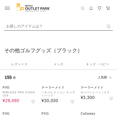
お探しのアイテムは？
その他ゴルフグッズ（ブラック）
レディース
メンズ
キッズ・ベビー
155
人気順
件
30%OFF
PXG
テーラーメイド
テーラーメイド
RIMLESS PRO GOGG
〇A-コレクション キャデ
オーバーニーソックス
LES
ィバッグ
¥3,300
¥28,490
¥30,030
30%OFF
30%OFF
40%OFF
PXG
PXG
Callaway