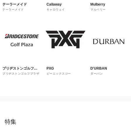
テーラーメイド
Callaway
Mulberry
テーラーメイド
キャロウェイ
マルベリー
ブリヂストンゴルフプ
PXG
D'URBAN
ブリヂストンゴルフプラザ
ピーエックスジー
ダーバン
ラザ
特集