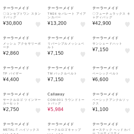
テーラーメイド
テーラーメイド
テーラーメイド
〇コンセプトワン スタン
TM24 セパレート アイア
〇フューチュラックス キ
ドバッグ
ンカバー
ャディバッグ
¥30,800
¥13,200
¥42,900
テーラーメイド
テーラーメイド
テーラーメイド
メッシュ アクセサリーポ
リバーシブルメッシュベ
サンシェードハット
ーチ
ルト
¥7,150
¥2,860
¥7,150
テーラーメイド
テーラーメイド
テーラーメイド
TP バイザー
TM バックルベルト
ベーシックベルト
¥4,400
¥7,150
¥6,600
20%OFF
テーラーメイド
Callaway
テーラーメイド
サークルロゴ ツインマー
COM-001 ラウンドトー
ベーシックアンクルソッ
カーセット
トバッグ
クス
¥2,750
¥5,984
¥1,100
テーラーメイド
テーラーメイド
テーラーメイド
METAL-T ハイソックス
サークルロゴキャップ
オーステック ヘッドカバ
ー ユーティリティ