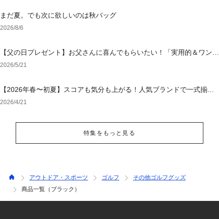
まだ夏。でも次に欲しいのは秋バッグ
2026/8/6
【父の日プレゼント】お父さんに喜んでもらいたい！「実用的＆ワンラ
ンク上のアイテム」特集
2026/5/21
【2026年春〜初夏】スコアも気分も上がる！人気ブランドで一式揃え
る「大人の勝負ゴルフウェア」
2026/4/21
特集をもっと見る
アウトドア・スポーツ
ゴルフ
その他ゴルフグッズ
商品一覧（ブラック）