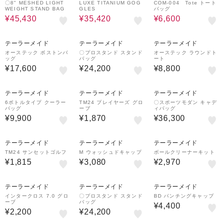
〇8" MESHED LIGHT
LUXE TITANIUM GOG
COM-004 Tote トート
WEIGHT STAND BAG
GLES
バッグ
¥45,430
¥35,420
¥6,600
テーラーメイド
テーラーメイド
テーラーメイド
オーステック ボストンバ
〇プロスタンド スタンド
オーステック ラウンドト
ッグ
バッグ
ート
¥17,600
¥24,200
¥8,800
テーラーメイド
テーラーメイド
テーラーメイド
6ボトルタイプ クーラー
TM24 プレイヤーズ グロ
〇スポーツモダン キャデ
バッグ
ーブ
ィバッグ
¥9,900
¥1,870
¥36,300
テーラーメイド
テーラーメイド
テーラーメイド
TM24 サンセットゴルフ
M ウォッシュドキャップ
ボールクリーナーキット
¥1,815
¥3,080
¥2,970
テーラーメイド
テーラーメイド
テーラーメイド
インタークロス 7.0 グロ
〇プロスタンド スタンド
BD パンチングキャップ
ーブ
バッグ
¥4,400
¥2,200
¥24,200