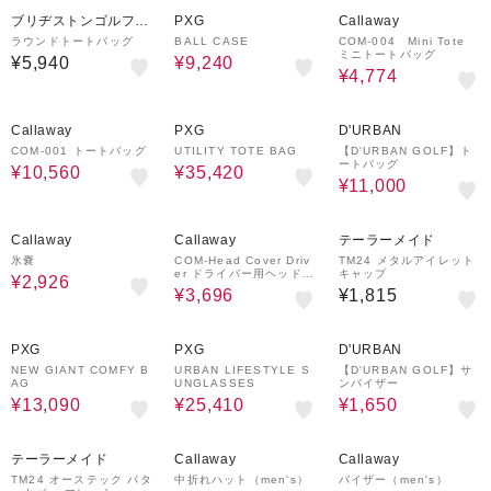
30%OFF
30%OFF
ブリヂストンゴルフプ
PXG
Callaway
ラザ
ラウンドトートバッグ
BALL CASE
COM-004 Mini Tote
ミニトートバッグ
¥5,940
¥9,240
¥4,774
20%OFF
35%OFF
60%OFF
Callaway
PXG
D'URBAN
COM-001 トートバッグ
UTILITY TOTE BAG
【D'URBAN GOLF】ト
ートバッグ
¥10,560
¥35,420
¥11,000
30%OFF
30%OFF
Callaway
Callaway
テーラーメイド
氷嚢
COM-Head Cover Driv
TM24 メタルアイレット
er ドライバー用ヘッドカ
キャップ
¥2,926
バー
¥3,696
¥1,815
30%OFF
30%OFF
75%OFF
PXG
PXG
D'URBAN
NEW GIANT COMFY B
URBAN LIFESTYLE S
【D'URBAN GOLF】サ
AG
UNGLASSES
ンバイザー
¥13,090
¥25,410
¥1,650
40%OFF
40%OFF
テーラーメイド
Callaway
Callaway
TM24 オーステック パタ
中折れハット（men's）
バイザー（men's）