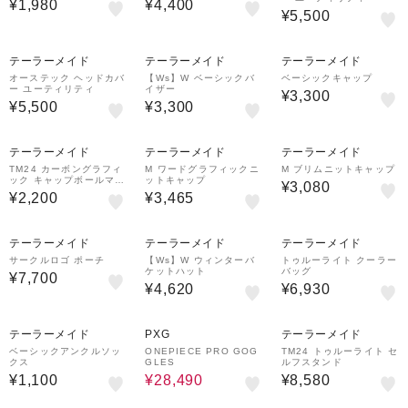
¥1,980
¥4,400
¥5,500
テーラーメイド
テーラーメイド
テーラーメイド
オーステック ヘッドカバ
【Ws】W ベーシックバ
ベーシックキャップ
ー ユーティリティ
イザー
¥3,300
¥5,500
¥3,300
テーラーメイド
テーラーメイド
テーラーメイド
TM24 カーボングラフィ
M ワードグラフィックニ
M ブリムニットキャップ
ック キャップボールマー
ットキャップ
¥3,080
カー
¥2,200
¥3,465
テーラーメイド
テーラーメイド
テーラーメイド
サークルロゴ ポーチ
【Ws】W ウィンターバ
トゥルーライト クーラー
ケットハット
バッグ
¥7,700
¥4,620
¥6,930
30%OFF
テーラーメイド
PXG
テーラーメイド
ベーシックアンクルソッ
ONEPIECE PRO GOG
TM24 トゥルーライト セ
クス
GLES
ルフスタンド
¥1,100
¥28,490
¥8,580