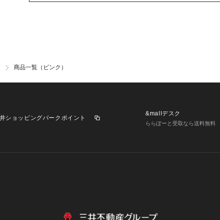
商品一覧（ピンク）
&mallデスク
井ショッピングパークポイント
ららぽーと受取なら送料無料
業施設一覧
三井不動産が展開する商業施設への出店をご検討の方へ
意
個人情報保護方針
個人情報の取り扱いについて
利用者情