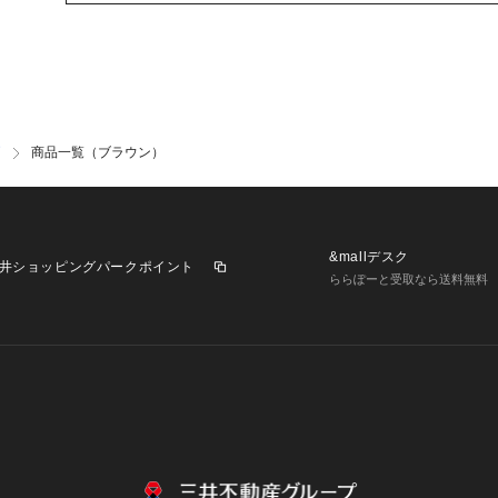
商品一覧（ブラウン）
&mallデスク
井ショッピングパークポイント
ららぽーと受取なら送料無料
業施設一覧
三井不動産が展開する商業施設への出店をご検討の方へ
意
個人情報保護方針
個人情報の取り扱いについて
利用者情