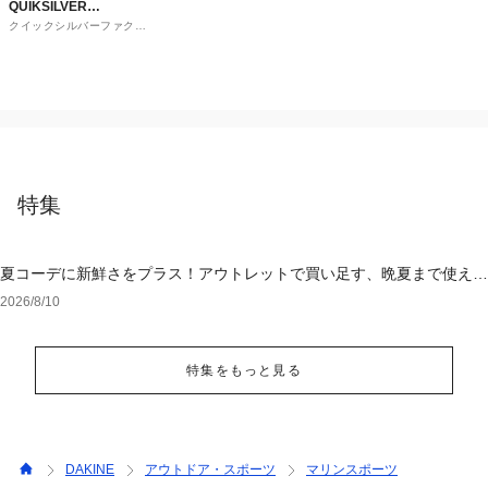
QUIKSILVER
クイックシルバーファクト
FACTORY OUTLET
リーアウトレットストア
STORE
特集
夏コーデに新鮮さをプラス！アウトレットで買い足す、晩夏まで使える
アイテム
2026/8/10
特集をもっと見る
DAKINE
アウトドア・スポーツ
マリンスポーツ