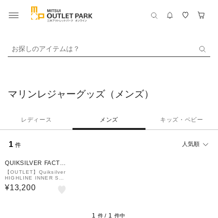
お探しのアイテムは？
マリンレジャーグッズ（メンズ）
レディース
メンズ
キッズ・ベビー
1
人気順
件
QUIKSILVER FACTO
RY OUTLET STORE
【OUTLET】Quiksilver
HIGHLINE INNER SHO
RTJOHN
¥13,200
1
1
件 /
件中