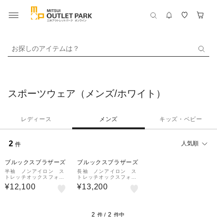
お探しのアイテムは？
スポーツウェア（メンズ/ホワイト）
レディース
メンズ
キッズ・ベビー
2
人気順
件
ブルックスブラザーズ
ブルックスブラザーズ
半袖 ノンアイロン ス
長袖 ノンアイロン ス
トレッチオックスフォー
トレッチオックスフォー
ド GFロゴスポーツシャ
ド GFロゴスポーツシャ
¥12,100
¥13,200
ツ
ツ
2
2
件 /
件中