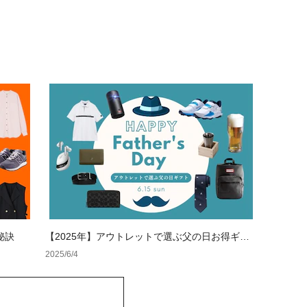
秘訣
【2025年】アウトレットで選ぶ父の日お得ギフ
トガイド
2025/6/4