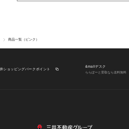
商品一覧（ピンク）
&mallデスク
井ショッピングパークポイント
ららぽーと受取なら送料無料
業施設一覧
三井不動産が展開する商業施設への出店をご検討の方へ
意
個人情報保護方針
個人情報の取り扱いについて
利用者情