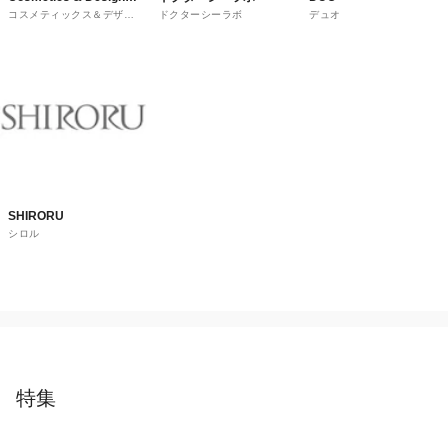
コスメティックス＆デザイ
ドクターシーラボ
デュオ
Fragrances
ナーフレグランス
SHIRORU
シロル
特集