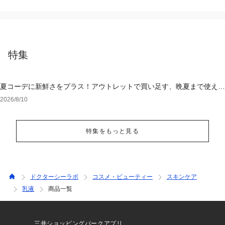
特集
夏コーデに新鮮さをプラス！アウトレットで買い足す、晩夏まで使える
アイテム
2026/8/10
特集をもっと見る
ドクターシーラボ
コスメ・ビューティー
スキンケア
乳液
商品一覧
三井ショッピングパークアプリ