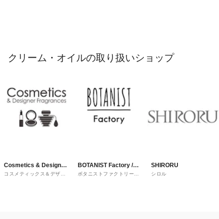
クリーム・オイルの取り扱いショップ
Cosmetics & Designer
BOTANIST Factory /
SHIRORU
コスメティックス＆デザイ
ボタニストファクトリーア
シロル
Fragrances
and Habit
ナーフレグランス
ンドハビット