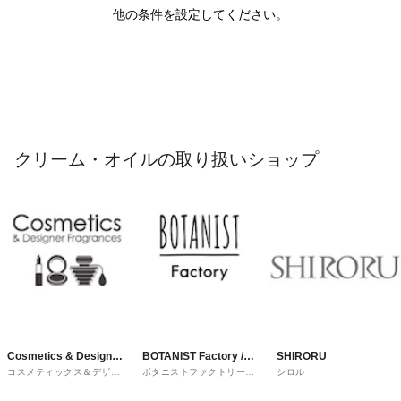
他の条件を設定してください。
クリーム・オイルの取り扱いショップ
Cosmetics & Designer
BOTANIST Factory /
SHIRORU
コスメティックス＆デザイ
ボタニストファクトリーア
シロル
Fragrances
and Habit
ナーフレグランス
ンドハビット