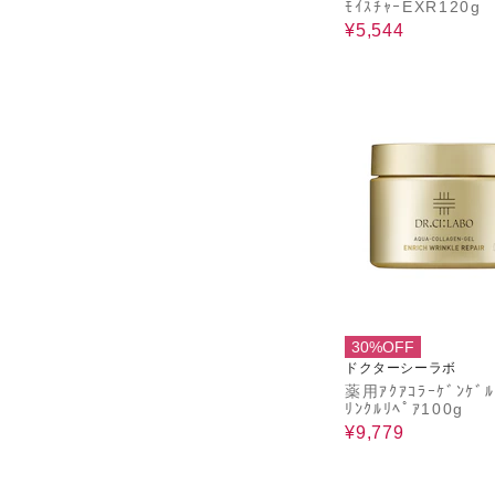
ﾓｲｽﾁｬｰEXR120g
¥5,544
30%OFF
ドクターシーラボ
薬用ｱｸｱｺﾗｰｹﾞﾝｹﾞﾙ
ﾘﾝｸﾙﾘﾍﾟｱ100g
¥9,779