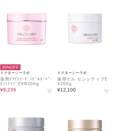
30%OFF
ドクターシーラボ
ドクターシーラボ
薬用ｱｸｱｺﾗｰｹﾞﾝｹﾞﾙｽｰﾊﾟｰ
薬用ゲル センシティブE
ｾﾝｼﾃｨﾌﾞEXR200g
X200g
¥8,239
¥12,100