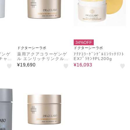
34%OFF
ドクターシーラボ
ドクターシーラボ
ゲンゲ
薬用アクアコラーゲンゲ
ｱｸｱｺﾗｰｹﾞﾝｹﾞﾙｴﾝﾘｯﾁﾘﾌﾄ
チャー
ル エンリッチリンクルリ
EXﾌﾟﾗｾﾝﾀPL200g
ペア200g
¥19,690
¥16,093