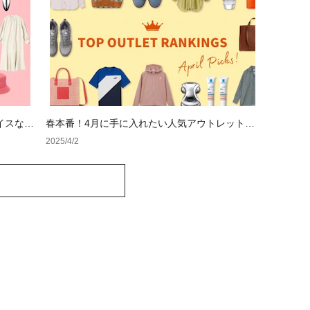
イスなプ
春本番！4月に手に入れたい人気アウトレットラ
ンキング
2025/4/2