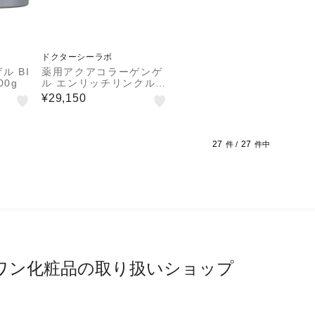
ドクターシーラボ
ル BI
薬用アクアコラーゲンゲ
00g
ル エンリッチリンクルプ
ラセンタ200g
¥29,150
27
27
件 /
件中
ワン化粧品の取り扱いショップ