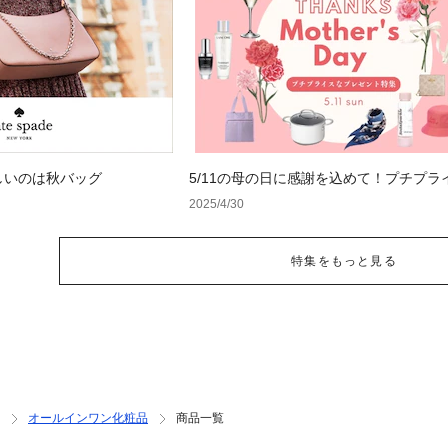
しいのは秋バッグ
5/11の母の日に感謝を込めて！プチプラ
レゼント特集
2025/4/30
特集をもっと見る
オールインワン化粧品
商品一覧