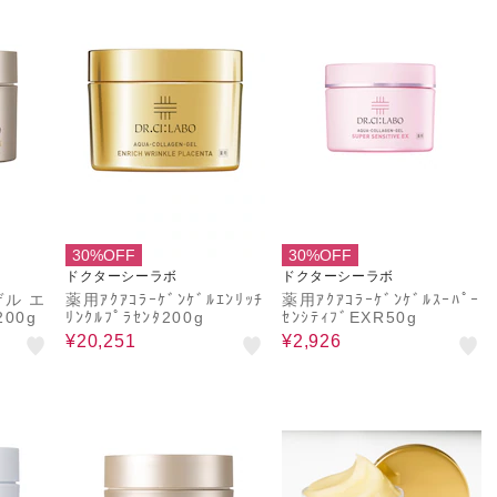
30%OFF
30%OFF
ドクターシーラボ
ドクターシーラボ
ル エ
薬用ｱｸｱｺﾗｰｹﾞﾝｹﾞﾙｴﾝﾘｯﾁ
薬用ｱｸｱｺﾗｰｹﾞﾝｹﾞﾙｽｰﾊﾟｰ
00g
ﾘﾝｸﾙﾌﾟﾗｾﾝﾀ200g
ｾﾝｼﾃｨﾌﾞEXR50g
¥20,251
¥2,926