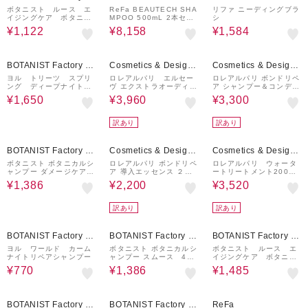
nd Habit
ボタニスト ルース エ
ReFa BEAUTECH SHA
リファ ニーディングブラ
イジングケア ボタニカ
MPOO 500mL 2本セッ
シ
ル地肌クレンジング＆ヘ
ト
¥1,122
¥8,158
¥1,584
アオイル 80mL
50%OFF
21%OFF
37%OFF
BOTANIST Factory / a
Cosmetics & Designe
Cosmetics & Designe
nd Habit
r Fragrances
r Fragrances
ヨル トリーツ スプリ
ロレアルパリ エルセー
ロレアルパリ ボンドリペ
ング ディープナイトリ
ヴ エクストラオーディナ
ア シャンプー＆コンディ
ペアヘアケアセット
リー オイル セラム ２本
ショナー＆ 導入エッセン
¥1,650
¥3,960
¥3,300
セット
ス セット
訳あり
訳あり
10%OFF
44%OFF
36%OFF
BOTANIST Factory / a
Cosmetics & Designe
Cosmetics & Designe
nd Habit
r Fragrances
r Fragrances
ボタニスト ボタニカルシ
ロレアルパリ ボンドリペ
ロレアルパリ ウォータ
ャンプー ダメージケア
ア 導入エッセンス ２本
ートリートメント200ml
460mL
セット（洗い流すトリー
＆ 400ml セット
¥1,386
¥2,200
¥3,520
トメント）
訳あり
訳あり
50%OFF
10%OFF
10%OFF
BOTANIST Factory / a
BOTANIST Factory / a
BOTANIST Factory / a
nd Habit
nd Habit
nd Habit
ヨル ワールド カーム
ボタニスト ボタニカルシ
ボタニスト ルース エ
ナイトリペアシャンプー
ャンプー スムース 460
イジングケア ボタニカ
mL
ルトリートメント スト
¥770
¥1,386
¥1,485
レート 460g
10%OFF
10%OFF
10%OFF
BOTANIST Factory / a
BOTANIST Factory / a
ReFa