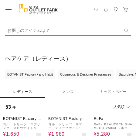
お探しのアイテムは？
ヘアケア（レディース）
BOTANIST Factory / and Habit
Cosmetics & Designer Fragrances
Saturdays
レディース
メンズ
キッズ・ベビー
53
人気順
件
50%OFF
40%OFF
20%OFF
BOTANIST Factory / a
BOTANIST Factory / a
ReFa
nd Habit
nd Habit
ヨル トリーツ スプリ
ヨル トリーツ サマ
ReFa BEAUTECH SHA
ング メロウナイトリペ
ー ディープナイトリペ
MPOO 250mL 2本セッ
アヘアケアセット
アヘアケアセット
ト
¥1,650
¥1,980
¥5,280