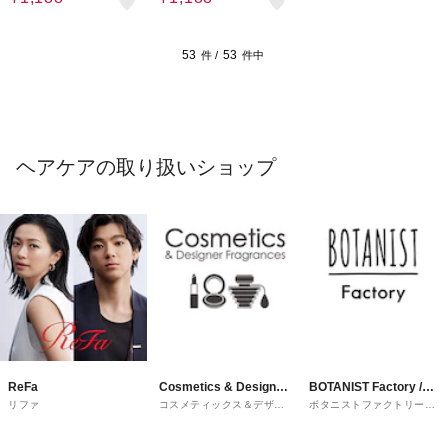
53
53
件 /
件中
ヘアケアの取り扱いショップ
ReFa
Cosmetics & Designer
BOTANIST Factory /
リファ
コスメティックス＆デザイ
ボタニストファクトリーア
Fragrances
and Habit
ナーフレグランス
ンドハビット