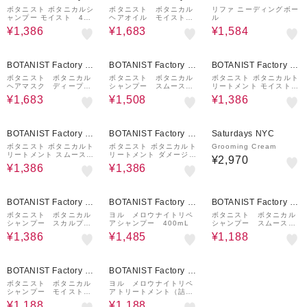
nd Habit
nd Habit
ボタニスト ボタニカルシ
ボタニスト ボタニカル
リファ ニーディングボー
ャンプー モイスト 460
ヘアオイル モイスト
ル
mL
80mL
¥1,386
¥1,683
¥1,584
10%OFF
30%OFF
10%OFF
BOTANIST Factory / a
BOTANIST Factory / a
BOTANIST Factory / a
nd Habit
nd Habit
nd Habit
ボタニスト ボタニカル
ボタニスト ボタニカル
ボタニスト ボタニカルト
ヘアマスク ディープダ
シャンプー スムース
リートメント モイスト
メージリペアバーム 1
詰替（1.8倍増量） 72
460g
¥1,683
¥1,508
¥1,386
80g
0mL
10%OFF
10%OFF
BOTANIST Factory / a
BOTANIST Factory / a
Saturdays NYC
nd Habit
nd Habit
ボタニスト ボタニカルト
ボタニスト ボタニカルト
Grooming Cream
リートメント スムース
リートメント ダメージケ
¥2,970
460g
ア 460g
¥1,386
¥1,386
10%OFF
10%OFF
10%OFF
BOTANIST Factory / a
BOTANIST Factory / a
BOTANIST Factory / a
nd Habit
nd Habit
nd Habit
ボタニスト ボタニカル
ヨル メロウナイトリペ
ボタニスト ボタニカル
シャンプー スカルプク
アシャンプー 400mL
シャンプー スムース
レンズ 460mL
(詰替) 400mL
¥1,386
¥1,485
¥1,188
10%OFF
10%OFF
BOTANIST Factory / a
BOTANIST Factory / a
nd Habit
nd Habit
ボタニスト ボタニカル
ヨル メロウナイトリペ
シャンプー モイスト
アトリートメント（詰
(詰替) 400mL
替） 350g
¥1,188
¥1,188