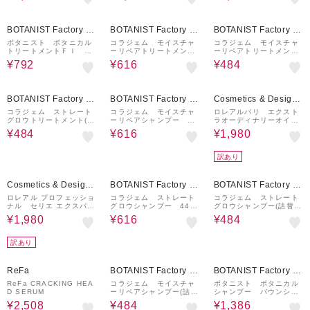
40%OFF
60%OFF
60%OFF
BOTANIST Factory / a
BOTANIST Factory / a
BOTANIST Factory / a
nd Habit
nd Habit
nd Habit
ボタニスト ボタニカル
コラジェム モイスチャ
コラジェム モイスチャ
トリートメントＦＩ ダ
ーリペアトリートメン
ーリペアトリートメント
メージケア（10周年限定
ト 440g
(詰替) 370g
¥792
¥616
¥484
詰替10％増量タイプ）
440g
60%OFF
60%OFF
33%OFF
BOTANIST Factory / a
BOTANIST Factory / a
Cosmetics & Designe
nd Habit
nd Habit
r Fragrances
コラジェム ストレート
コラジェム モイスチャ
ロレアルパリ エクスト
グロウトリートメント(詰
ーリペアシャンプー 44
ラオーディナリーオイル
替) 370g
0mL
ミニ 3本セット
¥484
¥616
¥1,980
訳あり
47%OFF
60%OFF
60%OFF
Cosmetics & Designe
BOTANIST Factory / a
BOTANIST Factory / a
r Fragrances
nd Habit
nd Habit
ロレアル プロフェッショ
コラジェム ストレート
コラジェム ストレート
ナル セリエ エクスパー
グロウシャンプー 440
グロウシャンプー(詰替)
ト メタルDX プロフェッ
mL
370mL
¥1,980
¥616
¥484
ショナル シャンプー 10
0ml ２本セット
訳あり
5%OFF
60%OFF
10%OFF
ReFa
BOTANIST Factory / a
BOTANIST Factory / a
nd Habit
nd Habit
ReFa CRACKING HEA
コラジェム モイスチャ
ボタニスト ボタニカル
D SERUM
ーリペアシャンプー(詰
シャンプー バウンシー
替) 370mL
ボリューム 460mL
¥2,508
¥484
¥1,386