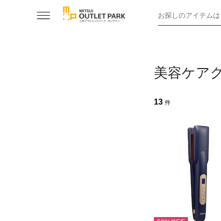
お探しのアイテムは
美容ケア
13
件