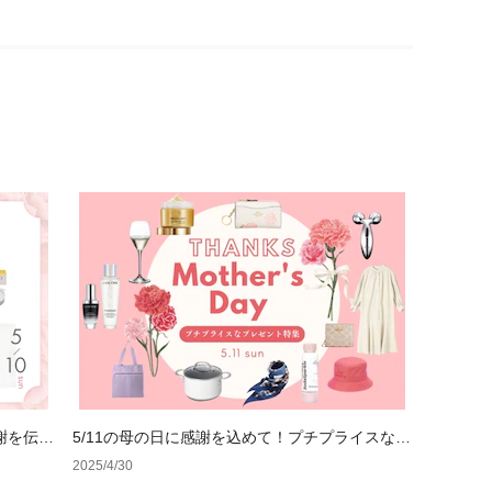
謝を伝え
5/11の母の日に感謝を込めて！プチプライスなプ
レゼント特集
2025/4/30