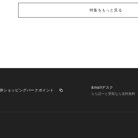
特集をもっと見る
&mallデスク
井ショッピングパークポイント
ららぽーと受取なら送料無料