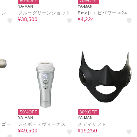
50%OFF
70%OFF
YA-MAN
YA-MAN
ロン
ブルーグリーンショット
Emoji エピパワー e24
¥38,500
¥4,224
50%OFF
30%OFF
YA-MAN
YA-MAN
（ゴー
レイボーテヴィーナス
メディリフト
¥49,500
¥19,250