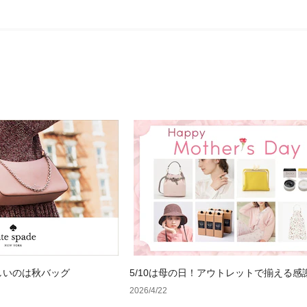
しいのは秋バッグ
5/10は母の日！アウトレットで揃える感
るギフト特集
2026/4/22