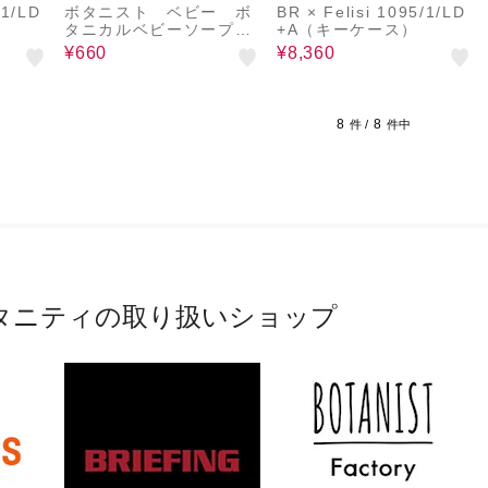
/1/LD
ボタニスト ベビー ボ
BR × Felisi 1095/1/LD
タニカルベビーソープフ
+A（キーケース）
ォーム 詰替 350mL
¥660
¥8,360
8
8
件 /
件中
タニティの取り扱いショップ