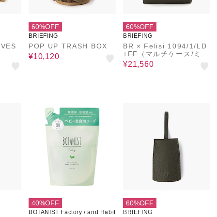
60%OFF
60%OFF
BRIEFING
BRIEFING
 VES
POP UP TRASH BOX
BR × Felisi 1094/1/LD
+FF（マルチケース/ミニ
¥10,120
財布）
¥21,560
40%OFF
60%OFF
BOTANIST Factory / and Habit
BRIEFING