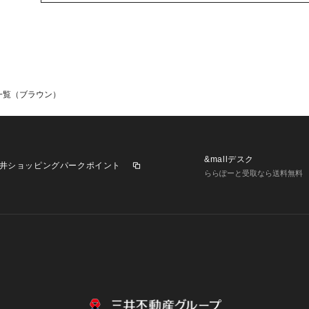
一覧（ブラウン）
&mallデスク
井ショッピングパークポイント
ららぽーと受取なら送料無料
業施設一覧
三井不動産が展開する商業施設への出店をご検討の方へ
意
個人情報保護方針
個人情報の取り扱いについて
利用者情