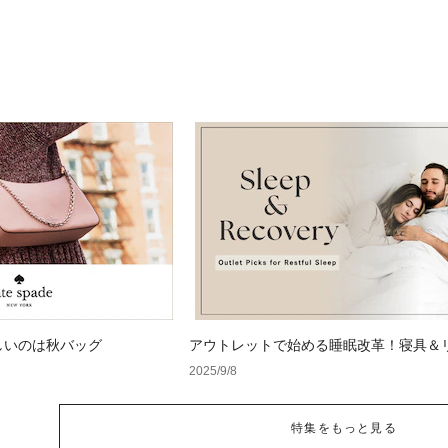
しいのは秋バッグ
アウトレットで始める睡眠改革！寝具＆
ーアイテム特集
2025/9/8
特集をもっと見る