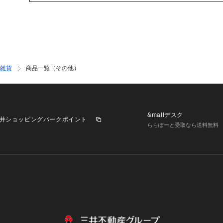
雑貨
商品一覧（その他）
&mallデスク
井ショッピングパークポイント
ららぽーと受取なら送料無料
業施設一覧
三井不動産が展開する商業施設への出店をご検討の方へ
意
個人情報保護方針
個人情報の取り扱いについて
利用者情