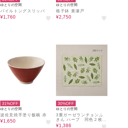
ゆとりの空間
ゆとりの空間
パイルトングスリッパ
格子鉢 黄瀬戸
¥1,760
¥2,750
31%OFF
30%OFF
ゆとりの空間
ゆとりの空間
波佐見焼手塗り飯碗 赤
3重ガーゼランチョンふ
きん ハーブ 同色２枚セ
¥1,650
ット
¥1,386