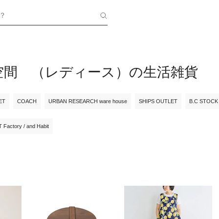
？
空間 （レディース）の生活雑貨
ET
COACH
URBAN RESEARCH ware house
SHIPS OUTLET
B.C STOCK
Factory / and Habit