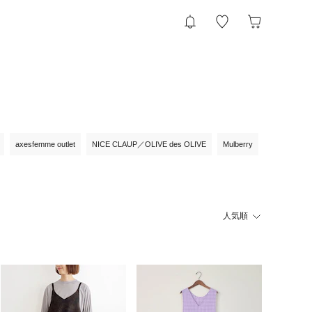
axesfemme outlet
NICE CLAUP／OLIVE des OLIVE
Mulberry
人気順