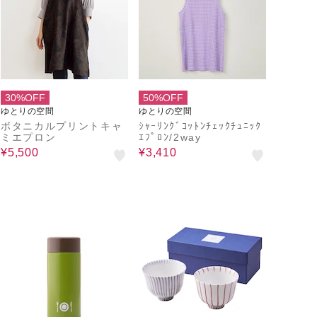
30%OFF
50%OFF
ゆとりの空間
ゆとりの空間
ボタニカルプリントキャ
ｼｬｰﾘﾝｸﾞｺｯﾄﾝﾁｪｯｸﾁｭﾆｯｸ
ミエプロン
ｴﾌﾟﾛﾝ/2way
¥5,500
¥3,410