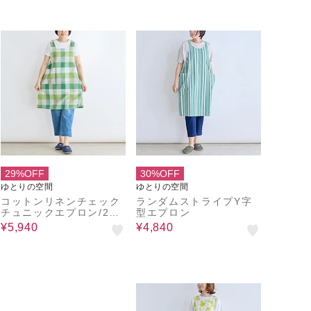
29%OFF
30%OFF
ゆとりの空間
ゆとりの空間
コットンリネンチェック
ランダムストライプY字
チュニックエプロン/2wa
型エプロン
y
¥5,940
¥4,840