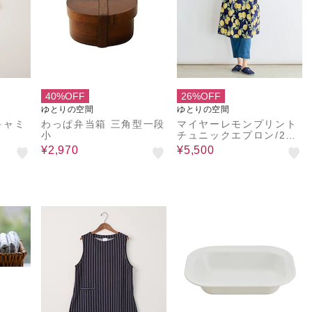
40%OFF
26%OFF
ゆとりの空間
ゆとりの空間
キャミ
わっぱ弁当箱 三角型一段
マイヤーレモンプリント
小
チュニックエプロン/2wa
y
¥2,970
¥5,500