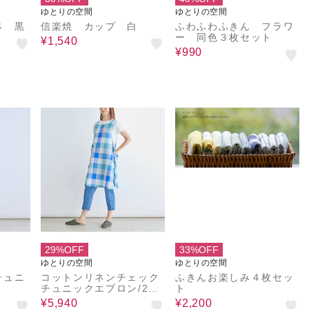
ゆとりの空間
ゆとりの空間
鉢 黒
信楽焼 カップ 白
ふわふわふきん フラワ
ー 同色３枚セット
¥1,540
¥990
29%OFF
33%OFF
ゆとりの空間
ゆとりの空間
チュニ
コットンリネンチェック
ふきんお楽しみ４枚セッ
チュニックエプロン/2wa
ト
y
¥5,940
¥2,200