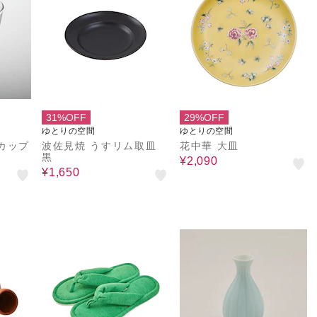
31%OFF
29%OFF
ゆとりの空間
ゆとりの空間
カップ
波佐見焼 うすリム取皿
花中華 大皿
ト
黒
¥2,090
¥1,650