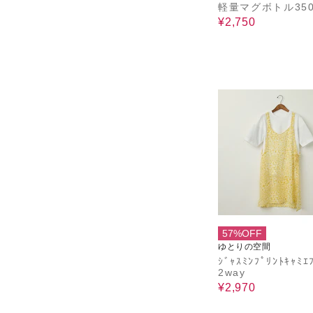
軽量マグボトル350
¥2,750
57%OFF
ゆとりの空間
ｼﾞｬｽﾐﾝﾌﾟﾘﾝﾄｷｬﾐｴ
2way
¥2,970