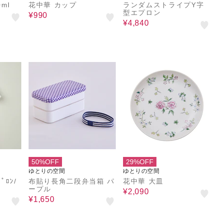
ml
花中華 カップ
ランダムストライプY字
型エプロン
¥990
¥4,840
50%OFF
29%OFF
ゆとりの空間
ゆとりの空間
ﾌﾟﾛﾝ/
布貼り長角二段弁当箱 パ
花中華 大皿
ープル
¥2,090
¥1,650