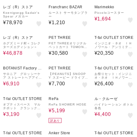
30%OFF
レゴ（R）ストア
Francfranc BAZAR
Marimekko
Koenigsegg Sadair’s
ルースト サーモタンブラ
Piccoloコースター
Spear メガカー
ー
¥1,694
¥78,970
¥1,210
30%OFF
レゴ（R）ストア
PET THREE
T-fal OUTLET STORE
ホグズミード村＜コレク
PET THREEオリジナル
インジニオ・ネオ ＩＨ
ターズエディション＞
ペットカート TOMONI
ノワール・アンリミテッ
MC 軽量コンパクト
ド セット５
¥46,878
¥30,580
¥20,350
10%OFF
BOTANIST Factory / a
PET THREE
T-fal OUTLET STORE
nd Habit
サロニア グロッシーケ
【PEANUTS】SNOOP
お祭りセット：インジニ
ア ストレートヘアアイロ
Y スヌーピー ドライブキ
オ・ネオ ＩＨノワー
ン​ ホワイト 24mm SA
ャリーベッド ３WAY
ル・アンリミテッド セ
¥6,910
¥7,700
¥26,400
L24112WH
ット１０②
19%OFF
20%OFF
20%OFF
T-fal OUTLET STORE
ReFa
ル・クルーゼ
オプティスペース マル
ReFa SHOWER HOSE
ハイドレーション ボトル
チポット クラシックグ
各色
¥5,199
レー １４ｃｍ
¥3,190
¥4,400
訳あり
4%OFF
17%OFF
T-fal OUTLET STORE
Anker Store
T-fal OUTLET STORE