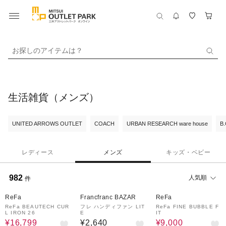
お探しのアイテムは？
生活雑貨（メンズ）
UNITED ARROWS OUTLET
COACH
URBAN RESEARCH ware house
B
レディース
メンズ
キッズ・ベビー
982
人気順
件
30%OFF
50%OFF
ReFa
Francfranc BAZAR
ReFa
ReFa BEAUTECH CUR
フレ ハンディファン LIT
ReFa FINE BUBBLE F
L IRON 26
E
IT
¥16,799
¥2,640
¥9,000