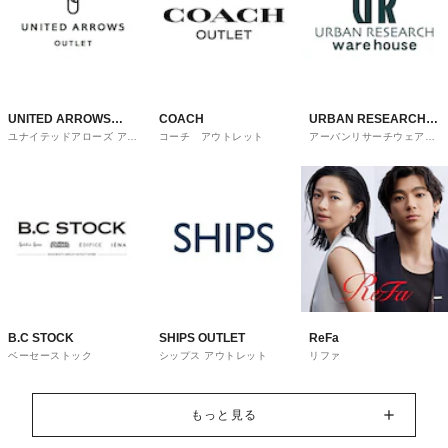
UNITED ARROWS
COACH
URBAN RESEARCH
ユナイテッドアローズ アウ
コーチ アウトレット
アーバンリサーチウェアハ
OUTLET
ware house
トレット
ウス
B.C STOCK
SHIPS OUTLET
ReFa
ベーセーストック
シップス アウトレット
リファ
もっと見る