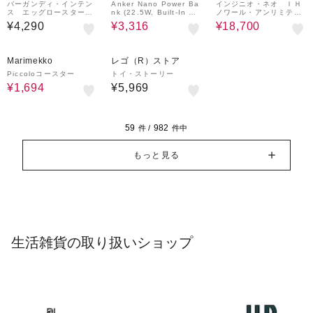
バーガンディ・インテン
Anker Nano Power Ba
インジニオ・ネオ ＩＨ
ス エッグロースター
nk (22.5W, Built-In US
ノワール・アンリミテッ
１２ｘ１８ｃｍ
B-C Connector)
ド セット９
¥4,290
¥3,316
¥18,700
30%OFF
Marimekko
レゴ（R）ストア
Piccoloコースター
トイ・ストーリー
¥1,694
¥5,969
59
982
件 /
件中
もっと見る
生活雑貨の取り扱いショップ