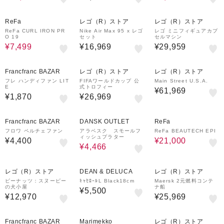
70%OFF
ReFa
レゴ（R）ストア
レゴ（R）ストア
ReFa CURL IRON PR
Nike Air Max 95 x レゴ
レゴ ミニフィギュアカプ
O 19
セット
セルマシン
¥7,499
¥16,969
¥29,959
Francfranc BAZAR
レゴ（R）ストア
レゴ（R）ストア
フレ ハンディファン LIT
FIFAワールドカップ 公
Main Street U.S.A.
E
式トロフィー
¥61,969
¥1,870
¥26,969
30%OFF
30%OFF
Francfranc BAZAR
DANSK OUTLET
ReFa
フロワ ペルチェファン
アラベスク スモールフ
ReFa BEAUTECH EPI
ィッシュプラター
¥4,400
¥21,000
¥4,466
レゴ（R）ストア
DEAN & DELUCA
レゴ（R）ストア
ピーナッツ：スヌーピー
ｷｬｾﾛｰﾙL Black18cm
Maersk 2元燃料コンテ
の犬小屋
ナ船
¥5,500
¥12,970
¥25,969
30%OFF
Francfranc BAZAR
Marimekko
レゴ（R）ストア