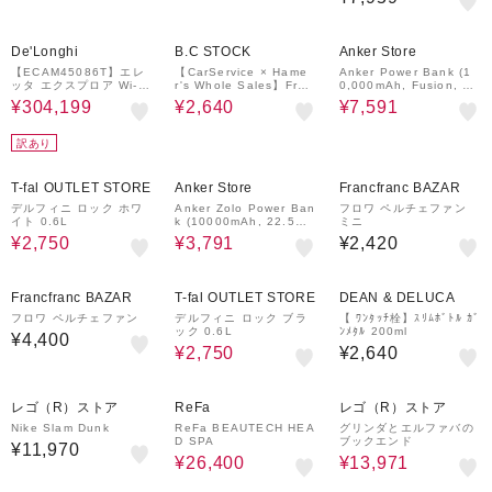
10%OFF
70%OFF
4%OFF
De'Longhi
B.C STOCK
Anker Store
【ECAM45086T】エレ
【CarService × Hame
Anker Power Bank (1
ッタ エクスプロア Wi-Fi
r's Whole Sales】Fres
0,000mAh, Fusion, Bu
モデル
hen up Room Shoes
ilt-In USB-C Cable)
¥304,199
¥2,640
¥7,591
訳あり
44%OFF
4%OFF
T-fal OUTLET STORE
Anker Store
Francfranc BAZAR
デルフィニ ロック ホワ
Anker Zolo Power Ban
フロワ ペルチェファン
イト 0.6L
k (10000mAh, 22.5W,
ミニ
Built-In USB-Cケーブ
¥2,750
¥3,791
¥2,420
ル)
44%OFF
Francfranc BAZAR
T-fal OUTLET STORE
DEAN & DELUCA
フロワ ペルチェファン
デルフィニ ロック ブラ
【 ﾜﾝﾀｯﾁ栓】ｽﾘﾑﾎﾞﾄﾙ ｶﾞ
ック 0.6L
ﾝﾒﾀﾙ 200ml
¥4,400
¥2,750
¥2,640
20%OFF
30%OFF
レゴ（R）ストア
ReFa
レゴ（R）ストア
Nike Slam Dunk
ReFa BEAUTECH HEA
グリンダとエルファバの
D SPA
ブックエンド
¥11,970
¥26,400
¥13,971