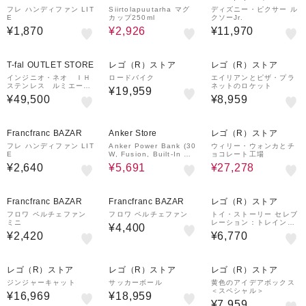
フレ ハンディファン LIT
Siirtolapuutarha マグ
ディズニー・ピクサー ル
E
カップ250ml
クソーJr.
¥1,870
¥2,926
¥11,970
T-fal OUTLET STORE
レゴ（R）ストア
レゴ（R）ストア
インジニオ・ネオ ＩＨ
ロードバイク
エイリアンとピザ・プラ
ステンレス ルミエー
ネットのロケット
¥19,959
ル セット１５
¥49,500
¥8,959
4%OFF
30%OFF
Francfranc BAZAR
Anker Store
レゴ（R）ストア
フレ ハンディファン LIT
Anker Power Bank (30
ウィリー・ウォンカとチ
E
W, Fusion, Built-In US
ョコレート工場
B-C ケーブル)
¥2,640
¥5,691
¥27,278
Francfranc BAZAR
Francfranc BAZAR
レゴ（R）ストア
フロワ ペルチェファン
フロワ ペルチェファン
トイ・ストーリー セレブ
ミニ
レーション：トレイン＆
¥4,400
ラジコンカー
¥2,420
¥6,770
レゴ（R）ストア
レゴ（R）ストア
レゴ（R）ストア
ジンジャーキャット
サッカーボール
黄色のアイデアボックス
＜スペシャル＞
¥16,969
¥18,959
¥7,959